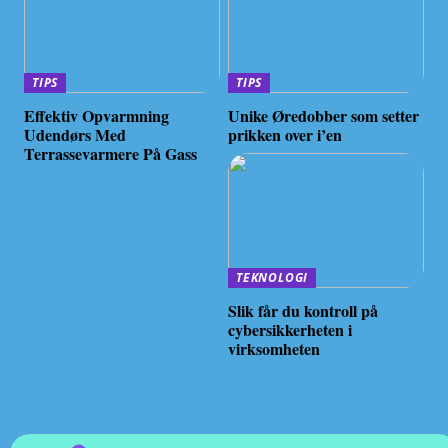
TIPS
TIPS
Effektiv Opvarmning
Unike Øredobber som setter
Udendørs Med
prikken over i’en
Terrassevarmere På Gass
TEKNOLOGI
Slik får du kontroll på
cybersikkerheten i
virksomheten