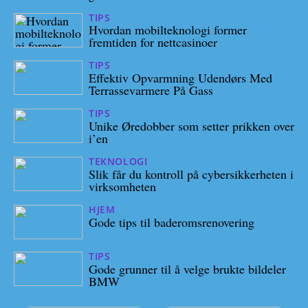
TIPS
12/02/2026
Hvordan mobilteknologi former
fremtiden for nettcasinoer
TIPS
31/10/2025
Effektiv Opvarmning Udendørs Med
Terrassevarmere På Gass
TIPS
28/07/2025
Unike Øredobber som setter prikken over
i’en
TEKNOLOGI
10/07/2025
Slik får du kontroll på cybersikkerheten i
virksomheten
HJEM
08/07/2025
Gode tips til baderomsrenovering
TIPS
06/12/2024
Gode grunner til å velge brukte bildeler
BMW