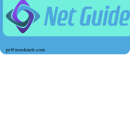
pr@norsknett.com