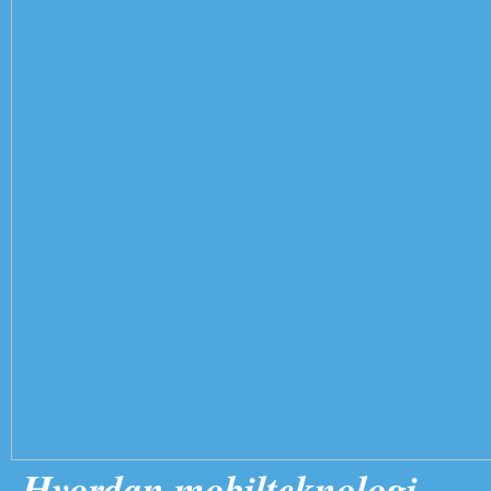
Hvordan mobilteknologi