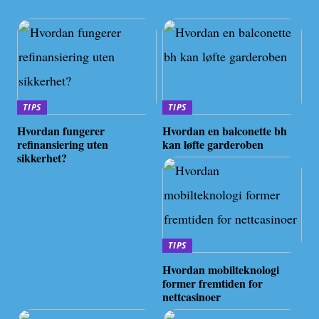
TIPS
TIPS
Hvordan fungerer
Hvordan en balconette bh
refinansiering uten
kan løfte garderoben
sikkerhet?
TIPS
Hvordan mobilteknologi
former fremtiden for
nettcasinoer