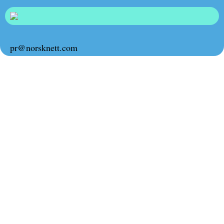
pr@norsknett.com