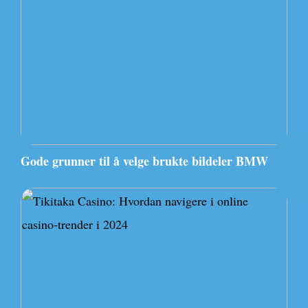
Gode grunner til å velge brukte bildeler BMW