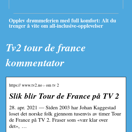
Opplev drømmeferien med full komfort: Alt du
trenger å vite om all-inclusive-opplevelser
Tv2 tour de france
kommentator
https:// www.tv2.no › om tv 2
Slik blir Tour de France på TV 2
28. apr. 2021 — Siden 2003 har Johan Kaggestad
loset det norske folk gjennom tusenvis av timer Tour
de France på TV 2. Fraser som «vær klar over
det», …