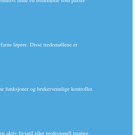
efinitivt finne en tredemølle som passer
rfarne løpere. Disse tredemøllene er
rne funksjoner og brukervennlige kontroller.
 aktiv livsstil eller profesjonell trening,