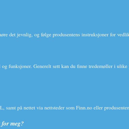
møre det jevnlig, og følge produsentens instruksjoner for vedli
g funksjoner. Generelt sett kan du finne tredemøller i ulike p
 samt på nettet via nettsteder som Finn.no eller produsentens
t for meg?