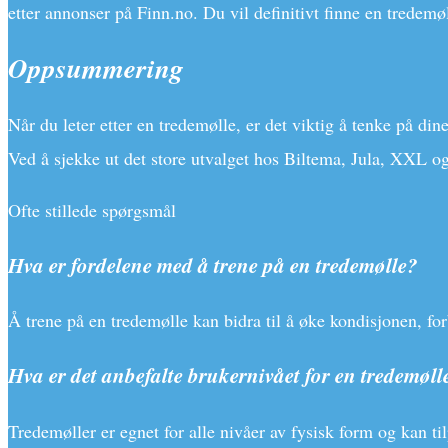
etter annonser på Finn.no. Du vil definitivt finne en tredem
Oppsummering
Når du leter etter en tredemølle, er det viktig å tenke på di
Ved å sjekke ut det store utvalget hos Biltema, Jula, XXL o
Ofte stillede spørgsmål
Hva er fordelene med å trene på en tredemølle?
Å trene på en tredemølle kan bidra til å øke kondisjonen, fo
Hva er det anbefalte brukernivået for en tredemøll
Tredemøller er egnet for alle nivåer av fysisk form og kan ti