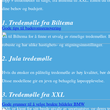
topp 9 tredemøller til salgs, fra Biltema til XXL. Enten du e
dine behov og budsjett.
1. Tredemølle fra Biltema
Gode tips til baderomsrenovering
Gå til Biltema for å finne et utvalg av rimelige tredemøller
robuste og har ulike hastighets- og stigningsinnstillinger.
2. Jula tredemølle
Hvis du ønsker en pålitelig tredemølle av høy kvalitet, bør d
Disse modellene gir en jevn og behagelig løpeopplevelse.
3. Tredemølle fra XXL
Gode grunner til å velge brukte bildeler BMW
XXL er kjent for sitt brede utvalg av sportsutstyr, og deres tr