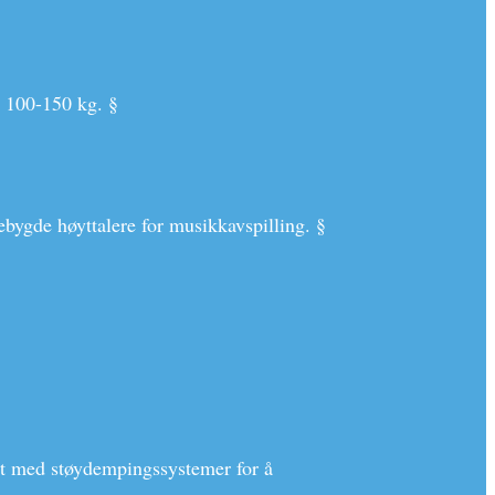
m 100-150 kg. §
ebygde høyttalere for musikkavspilling. §
yrt med støydempingssystemer for å