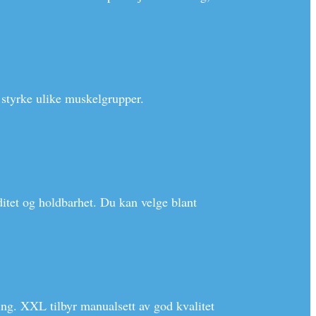
 å styrke ulike muskelgrupper.
iditet og holdbarhet. Du kan velge blant
ning. XXL tilbyr manualsett av god kvalitet