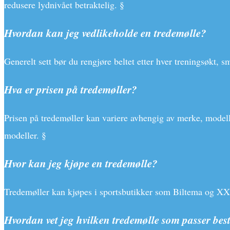
redusere lydnivået betraktelig. §
Hvordan kan jeg vedlikeholde en tredemølle?
Generelt sett bør du rengjøre beltet etter hver treningsøkt, s
Hva er prisen på tredemøller?
Prisen på tredemøller kan variere avhengig av merke, modell o
modeller. §
Hvor kan jeg kjøpe en tredemølle?
Tredemøller kan kjøpes i sportsbutikker som Biltema og XXL,
Hvordan vet jeg hvilken tredemølle som passer bes