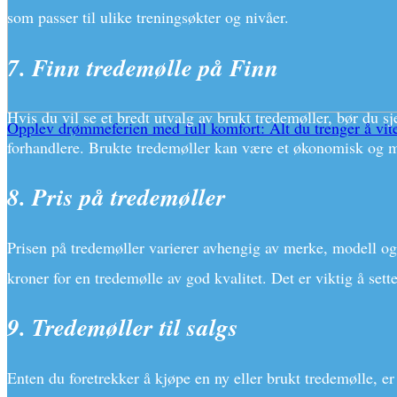
som passer til ulike treningsøkter og nivåer.
7. Finn tredemølle på Finn
Hvis du vil se et bredt utvalg av brukt tredemøller, bør du 
Opplev drømmeferien med full komfort: Alt du trenger å vite
forhandlere. Brukte tredemøller kan være et økonomisk og mi
8. Pris på tredemøller
Prisen på tredemøller varierer avhengig av merke, modell og 
kroner for en tredemølle av god kvalitet. Det er viktig å se
9. Tredemøller til salgs
Enten du foretrekker å kjøpe en ny eller brukt tredemølle, er 