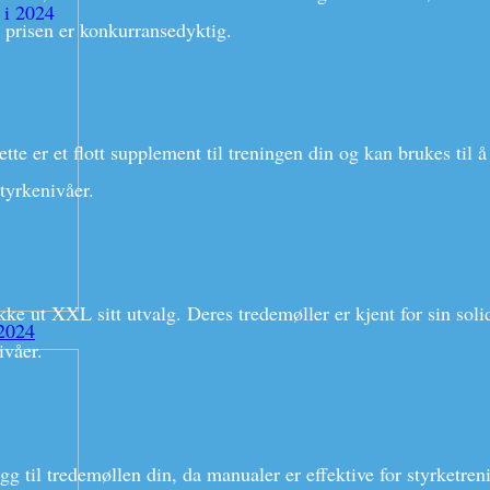
g prisen er konkurransedyktig.
Dette er et flott supplement til treningen din og kan brukes til
styrkenivåer.
ekke ut XXL sitt utvalg. Deres tredemøller er kjent for sin sol
 2024
ivåer.
gg til tredemøllen din, da manualer er effektive for styrketre