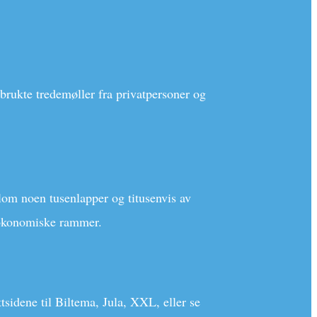
 brukte tredemøller fra privatpersoner og
llom noen tusenlapper og titusenvis av
e økonomiske rammer.
ttsidene til Biltema, Jula, XXL, eller se