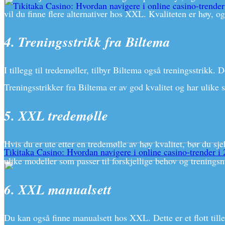
vil du finne flere alternativer hos XXL. Kvaliteten er høy, o
4. Treningsstrikk fra Biltema
I tillegg til tredemøller, tilbyr Biltema også treningsstrikk. 
Treningsstrikker fra Biltema er av god kvalitet og har ulike 
5. XXL tredemølle
Hvis du er ute etter en tredemølle av høy kvalitet, bør du sj
Tikitaka Casino: Hvordan navigere i online casino-trender i
ulike modeller som passer til forskjellige behov og treningsn
6. XXL manualsett
Du kan også finne manualsett hos XXL. Dette er et flott tille