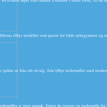
r en erfaren løper eller ønsker å komme i bedre form, vil du d
. Biltema tilbyr modeller som passer for både nybegynnere og e
u sjekke ut Jula sitt utvalg. Jula tilbyr tredemøller med mode
edemøller er intet unntak. Enten du trenger en tredemølle for en