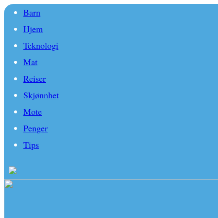
Barn
Hjem
Teknologi
Mat
Reiser
Skjønnhet
Mote
Penger
Tips