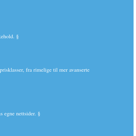
kehold. §
risklasser, fra rimelige til mer avanserte
 egne nettsider. §