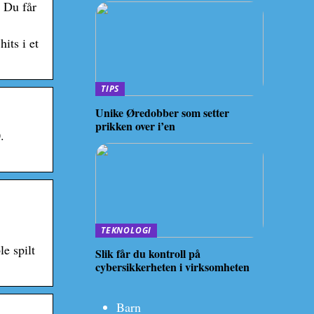
. Du får
its i et
TIPS
Unike Øredobber som setter
prikken over i’en
.
TEKNOLOGI
e spilt
Slik får du kontroll på
cybersikkerheten i virksomheten
Barn