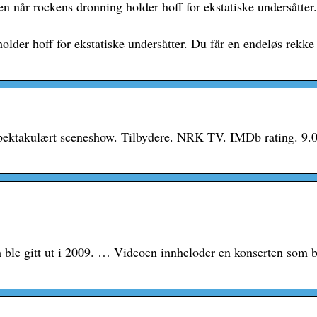
en når rockens dronning holder hoff for ekstatiske undersåtter
der hoff for ekstatiske undersåtter. Du får en endeløs rekke h
 spektakulært sceneshow. Tilbydere. NRK TV. IMDb rating. 9.0
le gitt ut i 2009. … Videoen innheloder en konserten som bl