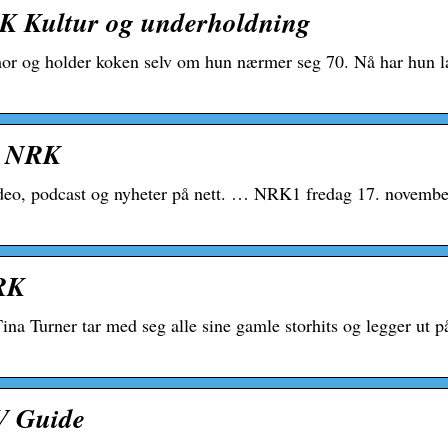
K Kultur og underholdning
or og holder koken selv om hun nærmer seg 70. Nå har hun la
 – NRK
deo, podcast og nyheter på nett. … NRK1 fredag 17. novemb
NRK
na Turner tar med seg alle sine gamle storhits og legger ut p
TV Guide