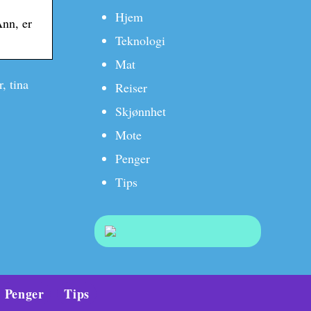
Hjem
Ann, er
Teknologi
Mat
r, tina
Reiser
Skjønnhet
Mote
Penger
Tips
Penger
Tips