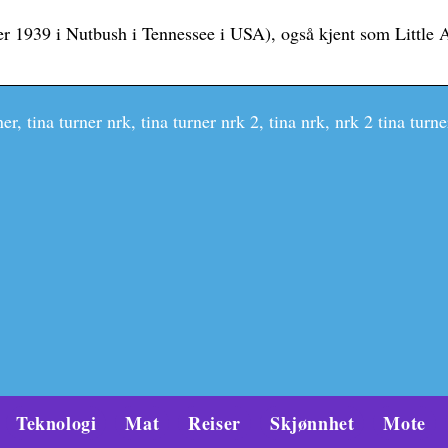
 1939 i Nutbush i Tennessee i USA), også kjent som Little 
er, tina turner nrk, tina turner nrk 2, tina nrk, nrk 2 tina turne
Teknologi
Mat
Reiser
Skjønnhet
Mote