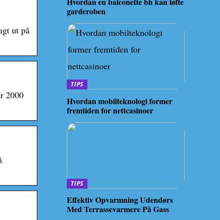
Hvordan en balconette bh kan løfte
garderoben
gt ut på
TIPS
er 2000
Hvordan mobilteknologi former
fremtiden for nettcasinoer
å
TIPS
Effektiv Opvarmning Udendørs
Med Terrassevarmere På Gass