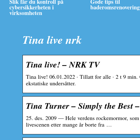
Slik får du kontroll på
Gode tips til
cybersikkerheten i
baderomsrenovering
virksomheten
Tina live nrk
Tina live! – NRK TV
Tina live! 06.01.2022 · Tillatt for alle · 2 t 9 mi
ekstatiske undersåtter.
Tina Turner – Simply the Best
25. des. 2009 — Hele verdens rockemormor, som nyli
livescenen etter mange år borte fra …