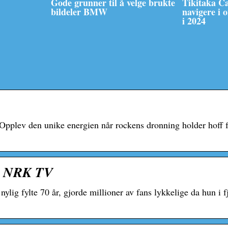
Gode grunner til å velge brukte
Tikitaka C
bildeler BMW
navigere i 
i 2024
n. Opplev den unike energien når rockens dronning holder hoff 
 – NRK TV
g fylte 70 år, gjorde millioner av fans lykkelige da hun i fj