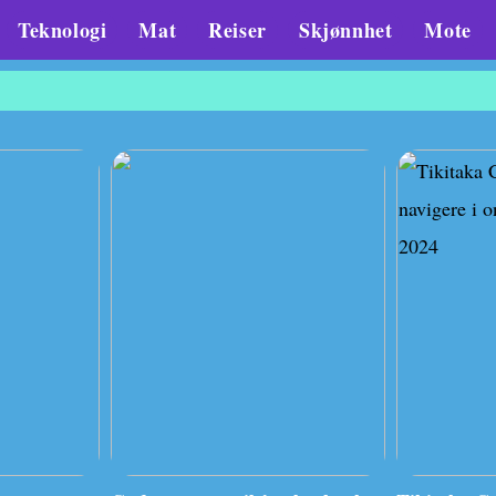
Teknologi
Mat
Reiser
Skjønnhet
Mote