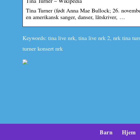
Tina Turner – Wikipedia
Tina Turner (født Anna Mae Bullock; 26. november
en amerikansk sanger, danser, låtskriver, …
Keywords: tina live nrk, tina live nrk 2, nrk tina turn
turner konsert nrk
Barn
Hjem