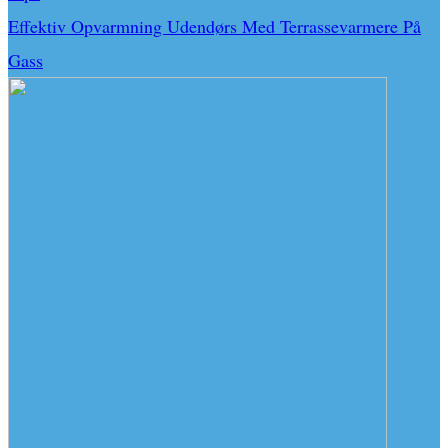
Effektiv Opvarmning Udendørs Med Terrassevarmere På
Gass