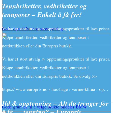
Tennbriketter, vedbriketter og
tennposer – Enkelt å få fyr!
Gode tips til baderomsrenovering
Vi har et stort utvalg av opptenningsproukter til lave priser.
Kjøpe tennbriketter, vedbriketter og tennposer i
nettbutikken eller din Europris butikk.
Vi har et stort utvalg av opptenningsproukter til lave priser.
Kjøpe tennbriketter, vedbriketter og tennposer i
nettbutikken eller din Europris butikk. Se utvalg >>
https:// www.europris.no › hus-hage › varme-klima › op…
Ild & opptenning – Alt du trenger for
Gode grunner til å velge brukte bildeler BMW
å få … tenning? – Europris