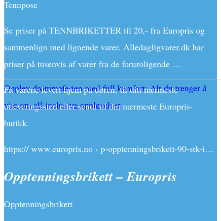
Tennpose
Se priser på TENNBRIKETTER til 20,- fra Europris og
sammenlign med lignende varer. Alledagligvarer.dk har
priser på tusenvis af varer fra de foruroligende …
Opplev drømmeferien med full komfort: Alt du trenger å
Få varene levert hjem på døren, til ditt nærmeste
vite om all-inclusive-opplevelser
utleveringssted eller sendt til din nærmeste Europris-
butikk.
https:// www.europris.no › p-opptenningsbrikett-90-stk-i…
Opptenningsbrikett – Europris
Opptenningsbrikett