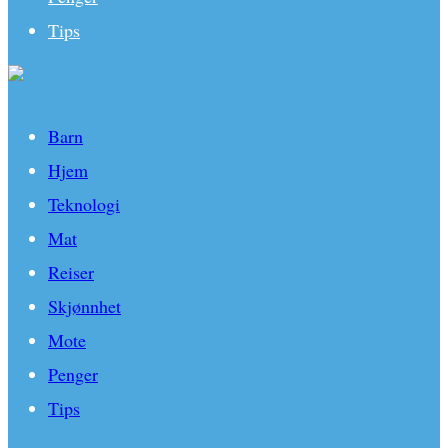
Tips
Barn
Hjem
Teknologi
Mat
Reiser
Skjønnhet
Mote
Penger
Tips