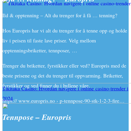
Ild & opptenning – Alt du trenger for å få … tenning?
Hos Europris har vi alt du trenger for å tenne opp og holde
liv i peisen til faste lave priser. Velg mellom
opptenningsbriketter, tennposer, …
Trenger du briketter, fyrstikker eller ved? Europris med de
beste prisene og det du trenger til oppvarming. Briketter,
fyrstikker og ved finner du i hyllene våre.
Tikitaka Casino: Hvordan navigere i online casino-trender i
2024
https:// www.europris.no › p-tennpose-90-stk-1-2-3-fire…
Tennpose – Europris