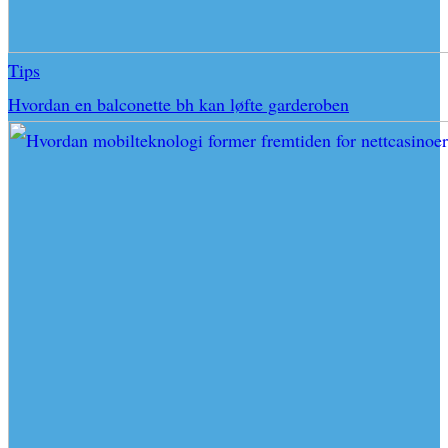
Tips
Hvordan en balconette bh kan løfte garderoben