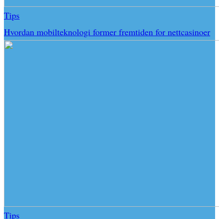
Tips
Hvordan mobilteknologi former fremtiden for nettcasinoer
Tips