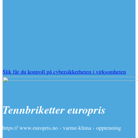
Slik får du kontroll på cybersikkerheten i virksomheten
Tennbriketter europris
https:// www.europris.no › varme-klima › opptenning