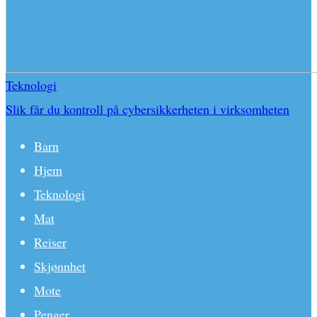
Teknologi
Slik får du kontroll på cybersikkerheten i virksomheten
Barn
Hjem
Teknologi
Mat
Reiser
Skjønnhet
Mote
Penger