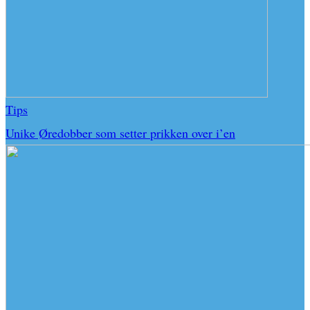
Tips
Unike Øredobber som setter prikken over i’en