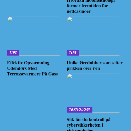
former fremtiden for
nettcasinoer
TIPS
TIPS
Effektiv Opvarmning
Unike Øredobber som setter
Udendørs Med
prikken over i’en
Terrassevarmere På Gass
TEKNOLOGI
Slik får du kontroll på
cybersikkerheten i
virksomheten