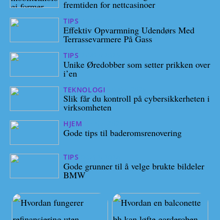
fremtiden for nettcasinoer
TIPS
31/10/2025
Effektiv Opvarmning Udendørs Med
Terrassevarmere På Gass
TIPS
28/07/2025
Unike Øredobber som setter prikken over
i’en
TEKNOLOGI
10/07/2025
Slik får du kontroll på cybersikkerheten i
virksomheten
HJEM
08/07/2025
Gode tips til baderomsrenovering
TIPS
06/12/2024
Gode grunner til å velge brukte bildeler
BMW