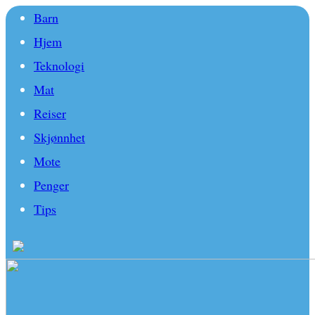
Barn
Hjem
Teknologi
Mat
Reiser
Skjønnhet
Mote
Penger
Tips