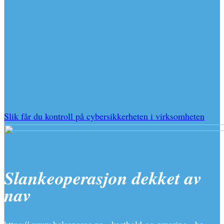
Slik får du kontroll på cybersikkerheten i virksomheten
Slankeoperasjon dekket av
nav