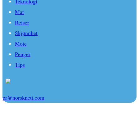
Teknologi
Mat
Reiser
Skjønnhet
Mote
Penger
Tips
pr@norsknett.com