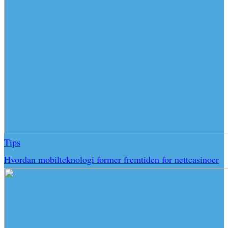
Tips
Hvordan mobilteknologi former fremtiden for nettcasinoer