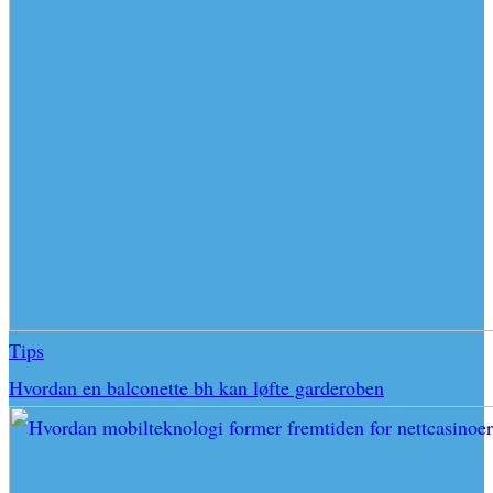
Tips
Hvordan en balconette bh kan løfte garderoben