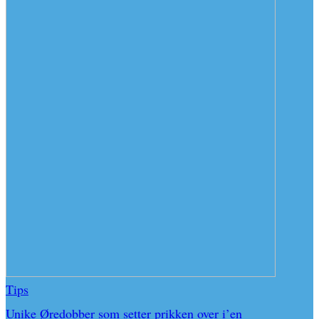
Tips
Unike Øredobber som setter prikken over i’en