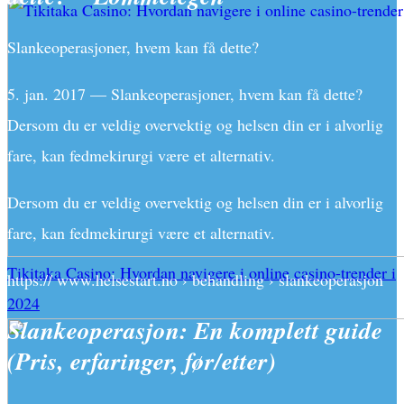
Slankeoperasjoner, hvem kan få dette?
5. jan. 2017 — Slankeoperasjoner, hvem kan få dette?
Dersom du er veldig overvektig og helsen din er i alvorlig
fare, kan fedmekirurgi være et alternativ.
Dersom du er veldig overvektig og helsen din er i alvorlig
fare, kan fedmekirurgi være et alternativ.
Tikitaka Casino: Hvordan navigere i online casino-trender i
https:// www.helsestart.no › behandling › slankeoperasjon
2024
Slankeoperasjon: En komplett guide
(Pris, erfaringer, før/etter)