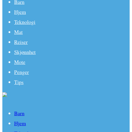
Barn
Hjem
Teknologi
Mat
Reiser
Skjønnhet
Mote
Penger
Tips
Barn
Hjem