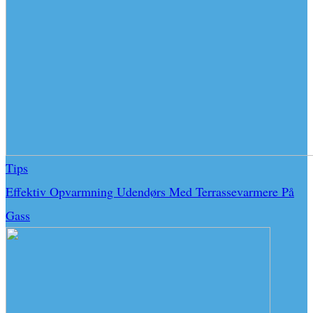
Tips
Effektiv Opvarmning Udendørs Med Terrassevarmere På
Gass