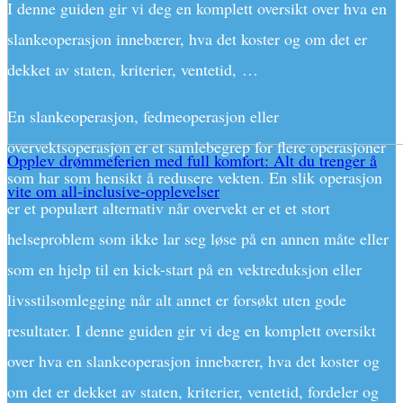
I denne guiden gir vi deg en komplett oversikt over hva en
slankeoperasjon innebærer, hva det koster og om det er
dekket av staten, kriterier, ventetid, …
En slankeoperasjon, fedmeoperasjon eller
overvektsoperasjon er et samlebegrep for flere operasjoner
Opplev drømmeferien med full komfort: Alt du trenger å
som har som hensikt å redusere vekten. En slik operasjon
vite om all-inclusive-opplevelser
er et populært alternativ når overvekt er et et stort
helseproblem som ikke lar seg løse på en annen måte eller
som en hjelp til en kick-start på en vektreduksjon eller
livsstilsomlegging når alt annet er forsøkt uten gode
resultater. I denne guiden gir vi deg en komplett oversikt
over hva en slankeoperasjon innebærer, hva det koster og
om det er dekket av staten, kriterier, ventetid, fordeler og