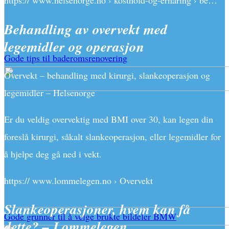
https:// www.helsenorge.no › kosthold-og-ernaring › be…
Behandling av overvekt med
legemidler og operasjon
Gode tips til baderomsrenovering
Overvekt – behandling med kirurgi, slankeoperasjon og
legemidler – Helsenorge
Er du veldig overvektig med BMI over 30, kan legen din
foreslå kirurgi, såkalt slankeoperasjon, eller legemidler for
å hjelpe deg gå ned i vekt.
https:// www.lommelegen.no › Overvekt
Slankeoperasjoner, hvem kan få
Gode grunner til å velge brukte bildeler BMW
dette? – Lommelegen