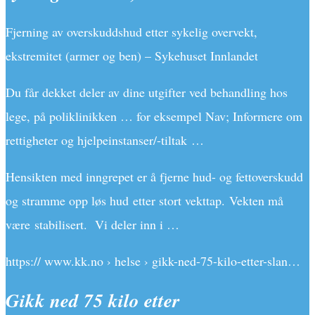
Fjerning av overskuddshud etter sykelig overvekt,
ekstremitet (armer og ben) – Sykehuset Innlandet
Du får dekket deler av dine utgifter ved behandling hos
lege, på poliklinikken … for eksempel Nav; Informere om
rettigheter og hjelpeinstanser/-tiltak …
Hensikten med inngrepet er å fjerne hud- og fettoverskudd
og stramme opp løs hud etter stort vekttap. Vekten må
være stabilisert. Vi deler inn i …
https:// www.kk.no › helse › gikk-ned-75-kilo-etter-slan…
Gikk ned 75 kilo etter