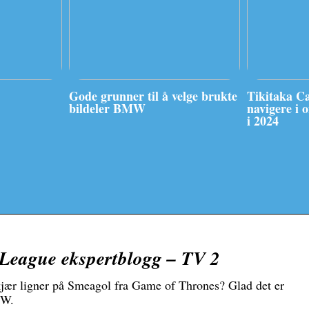
Gode grunner til å velge brukte
Tikitaka C
bildeler BMW
navigere i 
i 2024
 League ekspertblogg – TV 2
jær ligner på Smeagol fra Game of Thrones? Glad det er
EW.