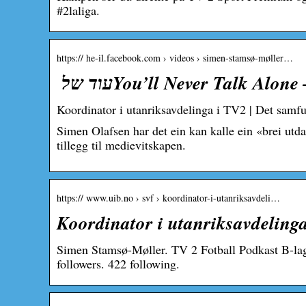
#2laliga.
https:// he-il.facebook.com › videos › simen-stamsø-møller…
Koordinator i utanriksavdelinga i TV2 | Det samfu
Simen Olafsen har det ein kan kalle ein «brei utd
tillegg til medievitskapen.
https:// www.uib.no › svf › koordinator-i-utanriksavdeli…
Koordinator i utanriksavdelinga
Simen Stamsø-Møller. TV 2 Fotball Podkast B-lage
followers. 422 following.