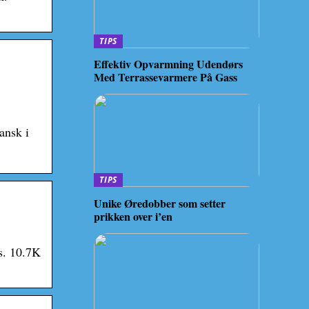
TIPS
Effektiv Opvarmning Udendørs
Med Terrassevarmere På Gass
ansk i
TIPS
Unike Øredobber som setter
prikken over i’en
s. 10.7K