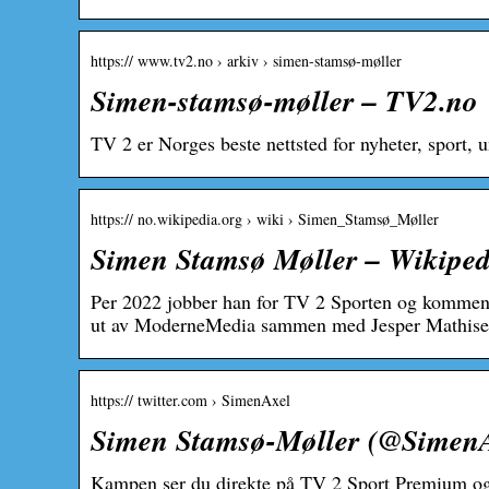
https:// www.tv2.no › arkiv › simen-stamsø-møller
Simen-stamsø-møller – TV2.no
TV 2 er Norges beste nettsted for nyheter, sport, 
https:// no.wikipedia.org › wiki › Simen_Stamsø_Møller
Simen Stamsø Møller – Wikiped
Per 2022 jobber han for TV 2 Sporten og komment
ut av ModerneMedia sammen med Jesper Mathis
https:// twitter.com › SimenAxel
Simen Stamsø-Møller (@SimenAx
Kampen ser du direkte på TV 2 Sport Premium og