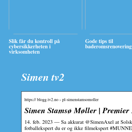
Slik får du kontroll på
Gode tips til
cybersikkerheten i
baderomsrenovering
virksomheten
Simen tv2
https:// blogg.tv2.no › pl-simenstamsomoller
Simen Stamsø Møller | Premier
14. feb. 2023 — Sa akkurat @SimenAxel at Solsk
fotballekspert du er og ikke filmekspert #MUNN