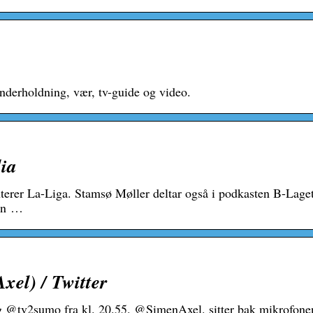
underholdning, vær, tv-guide og video.
ia
erer La-Liga. Stamsø Møller deltar også i podkasten B-Lage
en …
el) / Twitter
 @tv2sumo fra kl. 20.55. @SimenAxel. sitter bak mikrofone