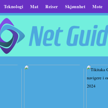
Teknologi
Mat
Reiser
Skjønnhet
Mote