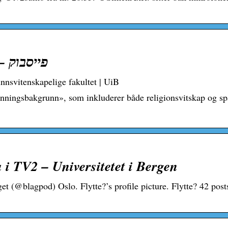
עוד של ‏‎You’ll Never Talk Alone – פייסבוק
nnsvitenskapelige fakultet | UiB
anningsbakgrunn», som inkluderer både religionsvitskap og sp
 i TV2 – Universitetet i Bergen
t (@blagpod) Oslo. Flytte?’s profile picture. Flytte? 42 post