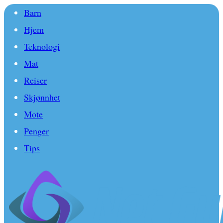
Barn
Hjem
Teknologi
Mat
Reiser
Skjønnhet
Mote
Penger
Tips