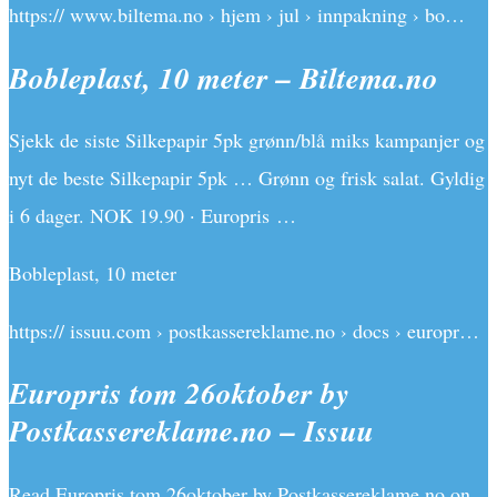
https:// www.biltema.no › hjem › jul › innpakning › bo…
Bobleplast, 10 meter – Biltema.no
Sjekk de siste Silkepapir 5pk grønn/blå miks kampanjer og
nyt de beste Silkepapir 5pk … Grønn og frisk salat. Gyldig
i 6 dager. NOK 19.90 · Europris …
Bobleplast, 10 meter
https:// issuu.com › postkassereklame.no › docs › europr…
Europris tom 26oktober by
Postkassereklame.no – Issuu
Read Europris tom 26oktober by Postkassereklame.no on