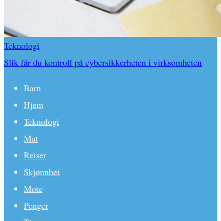
Teknologi
Slik får du kontroll på cybersikkerheten i virksomheten
Barn
Hjem
Teknologi
Mat
Reiser
Skjønnhet
Mote
Penger