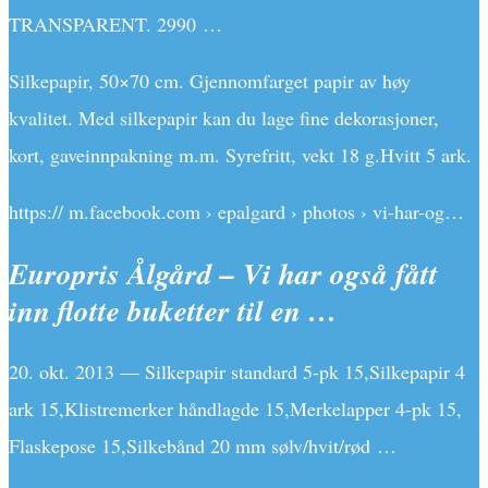
TRANSPARENT. 2990 …
Silkepapir, 50×70 cm. Gjennomfarget papir av høy
kvalitet. Med silkepapir kan du lage fine dekorasjoner,
kort, gaveinnpakning m.m. Syrefritt, vekt 18 g.Hvitt 5 ark.
https:// m.facebook.com › epalgard › photos › vi-har-og…
Europris Ålgård – Vi har også fått
inn flotte buketter til en …
20. okt. 2013 — Silkepapir standard 5-pk 15,Silkepapir 4
ark 15,Klistremerker håndlagde 15,Merkelapper 4-pk 15,
Flaskepose 15,Silkebånd 20 mm sølv/hvit/rød …