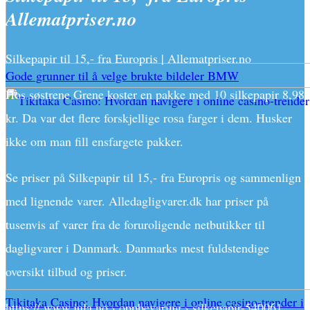
Allematpriser.no
Silkepapir til 15,- fra Europris | Allematpriser.no
Gode grunner til å velge brukte bildeler BMW
Hos søstrene Grene koster en pakke med 10 silkepapir 8,98
kr. Da var det flere forskjellige rosa farger i dem. Husker
ikke om man fill ensfargete pakker.
Se priser på Silkepapir til 15,- fra Europris og sammenlign
med lignende varer. Alledagligvarer.dk har priser på
tusenvis af varer fra de foruroligende netbutikker til
dagligvarer i Danmark. Danmarks mest fuldstendige
oversikt tilbud og priser.
Tikitaka Casino: Hvordan navigere i online casino-trender i
https:// www.jula.no › oppbevaring › silkepapir-540061