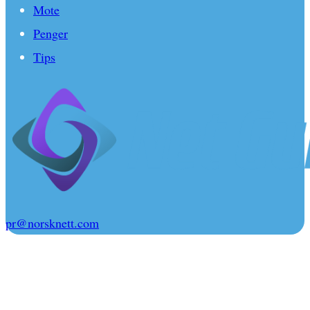
Mote
Penger
Tips
pr@norsknett.com