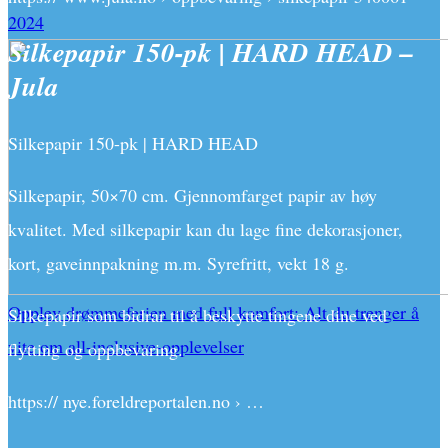
2024
Silkepapir 150-pk | HARD HEAD –
Jula
Silkepapir 150-pk | HARD HEAD
Silkepapir, 50×70 cm. Gjennomfarget papir av høy
kvalitet. Med silkepapir kan du lage fine dekorasjoner,
kort, gaveinnpakning m.m. Syrefritt, vekt 18 g.
Opplev drømmeferien med full komfort: Alt du trenger å
Silkepapir som bidrar til å beskytte tingene dine ved
vite om all-inclusive-opplevelser
flytting og oppbevaring.
https:// nye.foreldreportalen.no › …