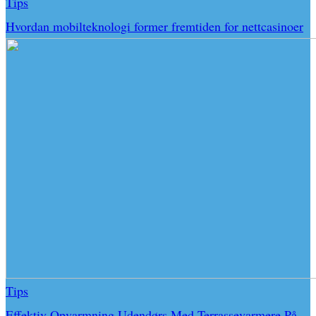
Tips
Hvordan mobilteknologi former fremtiden for nettcasinoer
Tips
Effektiv Opvarmning Udendørs Med Terrassevarmere På