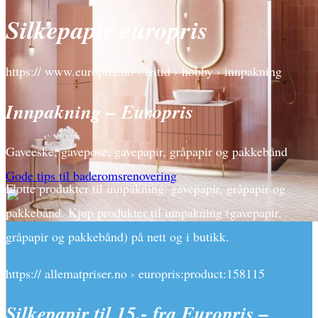
Silkepapir europris
https:// www.europris.no › fritid › hobby › innpakning
Innpakning – Europris
Gaveeske, gavepose, gavepapir, gråpapir og pakkebånd
Gode tips til baderomsrenovering
Flotte produkter til innpakning: gavepapir, gråpapir og
pakkebånd. Kjøp produkter til innpakning (gavepapir,
gråpapir og pakkebånd) på nett og i butikk.
https:// allematpriser.no › europris:product:158115
Silkepapir til 15,- fra Europris –