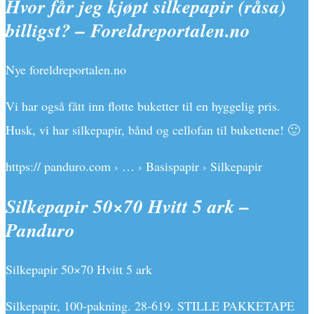
Hvor får jeg kjøpt silkepapir (råsa)
billigst? – Foreldreportalen.no
Nye foreldreportalen.no
Vi har også fått inn flotte buketter til en hyggelig pris.
Husk, vi har silkepapir, bånd og cellofan til bukettene! 🙂
https:// panduro.com › … › Basispapir › Silkepapir
Silkepapir 50×70 Hvitt 5 ark –
Panduro
Silkepapir 50×70 Hvitt 5 ark
Silkepapir, 100-pakning. 28-619. STILLE PAKKETAPE