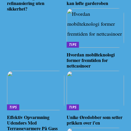
refinansiering uten
kan løfte garderoben
sikkerhet?
TIPS
Hvordan mobilteknologi
former fremtiden for
nettcasinoer
TIPS
TIPS
Effektiv Opvarmning
Unike Øredobber som setter
Udendørs Med
prikken over i’en
Terrassevarmere På Gass