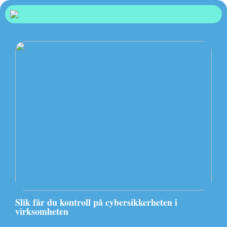
Slik får du kontroll på cybersikkerheten i
virksomheten