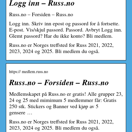
Logg inn – Russ.no
Russ.no – Forsiden – Russ.no
Logg inn. Skriv inn epost og passord for å fortsette.
E-post. Vis/skjul passord. Passord. Avbryt Logg inn.
Glemt passord? Har du ikke konto? Bli medlem.
Russ.no er Norges treffsted for Russ 2021, 2022,
2023, 2024 og 2025. Bli medlem du også.
https:// medlem.russ.no
Russ.no – Forsiden – Russ.no
Medlemskapet på Russ.no er gratis! Alle grupper 23,
24 og 25 med mimimum 5 medlemmer får: Gratis
250 stk. Stickers og Banner ved kjøp av 5
gensere …
Russ.no er Norges treffsted for Russ 2021, 2022,
2023, 2024 og 2025. Bli medlem du også.