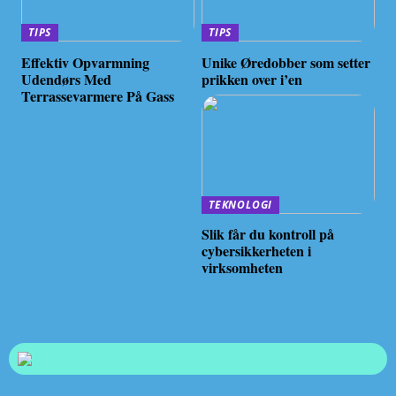
TIPS
TIPS
Effektiv Opvarmning
Unike Øredobber som setter
Udendørs Med
prikken over i’en
Terrassevarmere På Gass
TEKNOLOGI
Slik får du kontroll på
cybersikkerheten i
virksomheten