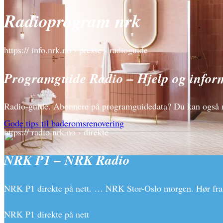
Radioprogram nrk
https:// info.nrk.no › presse › radioguide
Programguide Radio – Hjelp og info
Radio-guide. Abonnere på programguidedata? Du kan også
Gode tips til baderomsrenovering
https:// radio.nrk.no › direkte
NRK P1 – NRK Radio
NRK P1 direkte på nett. … NRK Stor-Oslo morgen. Hør fra 
NRK P1 direkte på nett