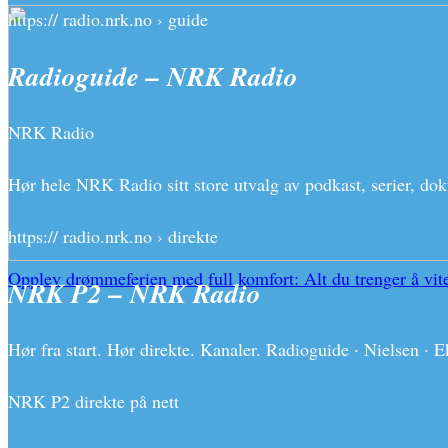
https:// radio.nrk.no › guide
Radioguide – NRK Radio
NRK Radio
Hør hele NRK Radio sitt store utvalg av podkast, serier, dok
https:// radio.nrk.no › direkte
Opplev drømmeferien med full komfort: Alt du trenger å vite
NRK P2 – NRK Radio
Hør fra start. Hør direkte. Kanaler. Radioguide · Nielsen
NRK P2 direkte på nett