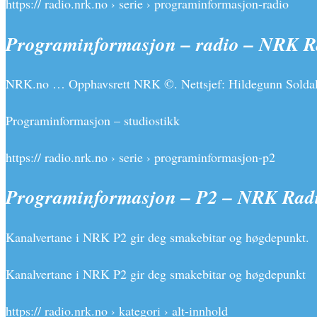
https:// radio.nrk.no › serie › programinformasjon-radio
Programinformasjon – radio – NRK R
NRK.no … Opphavsrett NRK ©. Nettsjef: Hildegunn Soldal; 
Programinformasjon – studiostikk
https:// radio.nrk.no › serie › programinformasjon-p2
Programinformasjon – P2 – NRK Rad
Kanalvertane i NRK P2 gir deg smakebitar og høgdepunkt.
Kanalvertane i NRK P2 gir deg smakebitar og høgdepunkt
https:// radio.nrk.no › kategori › alt-innhold