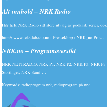
Alt innhold – NRK Radio
Hør hele NRK Radio sitt store utvalg av podkast, serier, dok
http:// www.tekstlab.uio.no › Presseklipp › NRK_no-Pro…
NRK.no – Programoversikt
NRK NETTRADIO, NRK P1, NRK P2, NRK P3, NRK P3 Urørt
Stortinget, NRK Sámi …
Keywords: radioprogram nrk, radioprogram på nrk