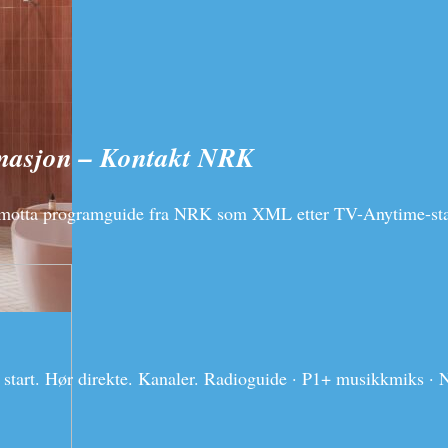
rmasjon – Kontakt NRK
 motta programguide fra NRK som XML etter TV-Anytime-st
start. Hør direkte. Kanaler. Radioguide · P1+ musikkmiks ·