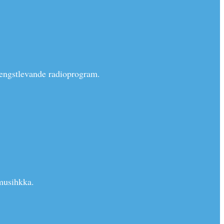
lengstlevande radioprogram.
musihkka.