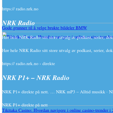
https:// radio.nrk.no
NRK Radio
Gode grunner til å velge brukte bildeler BMW
Hør hele NRK Radio sitt store utvalg av podkast, serier, do
Hør hele NRK Radio sitt store utvalg av podkast, serier, dok
https:// radio.nrk.no › direkte
NRK P1+ – NRK Radio
NRK P1+ direkte på nett. … NRK mP3 – Alltid musikk · NR
NRK P1+ direkte på nett
Tikitaka Casino: Hvordan navigere i online casino-trender i