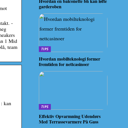
Hvordan en balconette bh kan løfte
garderoben
 mot
takt. -
meg
neakers
an 1 Mid
lå, team
TIPS
Hvordan mobilteknologi former
fremtiden for nettcasinoer
 : kan
TIPS
Effektiv Opvarmning Udendørs
Med Terrassevarmere På Gass