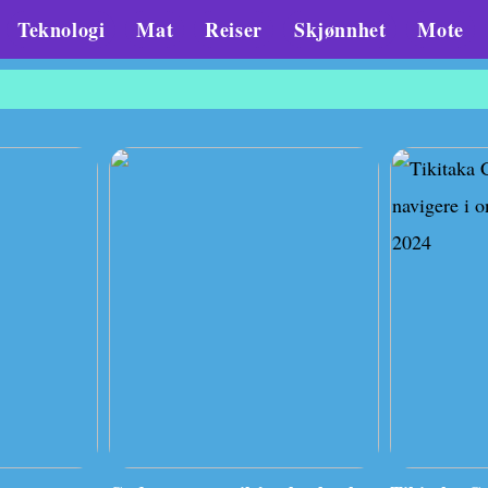
Teknologi
Mat
Reiser
Skjønnhet
Mote