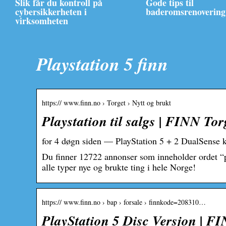
Slik får du kontroll på
Gode tips til
cybersikkerheten i
baderomsrenovering
virksomheten
Playstation 5 finn
https:// www.finn.no › Torget › Nytt og brukt
Playstation til salgs | FINN Tor
for 4 døgn siden — PlayStation 5 + 2 DualSense ko
Du finner 12722 annonser som inneholder ordet “p
alle typer nye og brukte ting i hele Norge!
https:// www.finn.no › bap › forsale › finnkode=208310…
PlayStation 5 Disc Versjon | FI