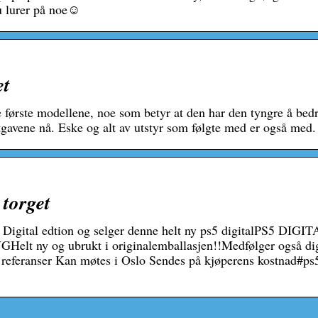
 lurer på noe☺️
et
de første modellene, noe som betyr at den har den tyngre å bedr
gavene nå. Eske og alt av utstyr som følgte med er også med.
torget
 5 Digital edtion og selger denne helt ny ps5 digitalPS5 DIG
ny og ubrukt i originalemballasjen!!Medfølger også dig
+ referanser Kan møtes i Oslo Sendes på kjøperens kostnad#ps