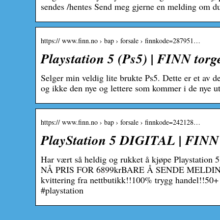
sendes /hentes Send meg gjerne en melding om du
https:// www.finn.no › bap › forsale › finnkode=287951…
Playstation 5 (Ps5) | FINN torg
Selger min veldig lite brukte Ps5. Dette er et av 
og ikke den nye og lettere som kommer i de nye ut
https:// www.finn.no › bap › forsale › finnkode=242128…
PlayStation 5 DIGITAL | FINN 
Har vært så heldig og rukket å kjøpe Playstation
NÅ PRIS FOR 6899krBARE Å SENDE MELDINGHelt 
kvittering fra nettbutikk!!100% trygg handel!!50
#playstation