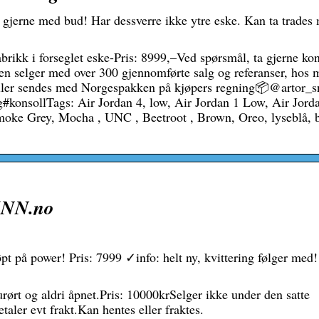
 gjerne med bud! Har dessverre ikke ytre eske. Kan ta trades
brikk i forseglet eske-Pris: 8999,–Ved spørsmål, ta gjerne kon
 en selger med over 300 gjennomførte salg og referanser, hos 
eller sendes med Norgespakken på kjøpers regning📦@artor_s
#konsollTags: Air Jordan 4, low, Air Jordan 1 Low, Air Jord
oke Grey, Mocha , UNC , Beetroot , Brown, Oreo, lyseblå, b
FINN.no
øpt på power! Pris: 7999 ✓info: helt ny, kvittering følger med!
urørt og aldri åpnet.Pris: 10000krSelger ikke under den satte
aler evt frakt.Kan hentes eller fraktes.