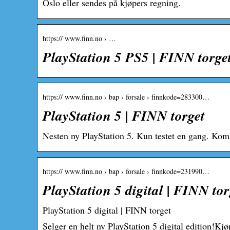
Oslo eller sendes på kjøpers regning.
https:// www.finn.no › …
PlayStation 5 PS5 | FINN torge
https:// www.finn.no › bap › forsale › finnkode=283300…
PlayStation 5 | FINN torget
Nesten ny PlayStation 5. Kun testet en gang. Kom
https:// www.finn.no › bap › forsale › finnkode=231990…
PlayStation 5 digital | FINN to
PlayStation 5 digital | FINN torget
Selger en helt ny PlayStation 5 digital edition!Kj