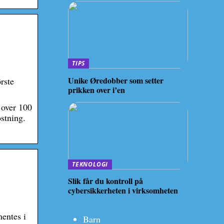
TIPS
Unike Øredobber som setter
rste
prikken over i’en
 over 100
ostning.
TEKNOLOGI
Slik får du kontroll på
cybersikkerheten i virksomheten
hentes i
Barn