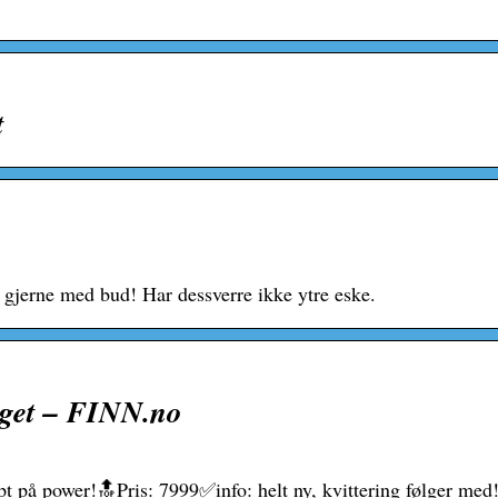
t
 gjerne med bud! Har dessverre ikke ytre eske.
rget – FINN.no
øpt på power!🔝Pris: 7999✅info: helt ny, kvittering følger med