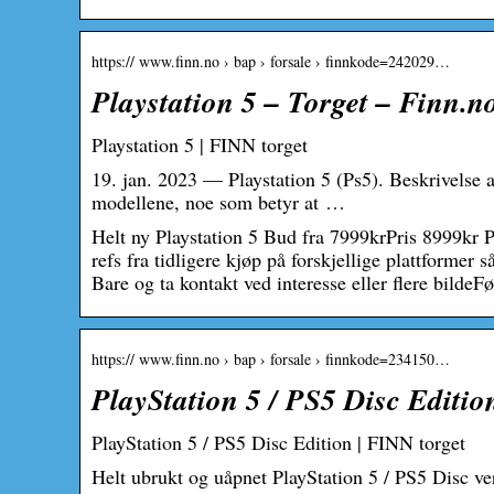
https:// www.finn.no › bap › forsale › finnkode=242029…
Playstation 5 – Torget – Finn.n
Playstation 5 | FINN torget
19. jan. 2023 — Playstation 5 (Ps5). Beskrivelse av
modellene, noe som betyr at …
Helt ny Playstation 5 Bud fra 7999krPris 8999kr 
refs fra tidligere kjøp på forskjellige plattformer
Bare og ta kontakt ved interesse eller flere bildeF
https:// www.finn.no › bap › forsale › finnkode=234150…
PlayStation 5 / PS5 Disc Editi
PlayStation 5 / PS5 Disc Edition | FINN torget
Helt ubrukt og uåpnet PlayStation 5 / PS5 Disc ver