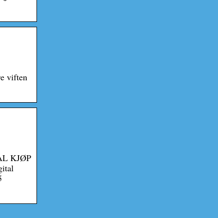
e viften
ITAL KJØP
ital
5