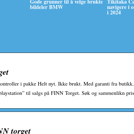
Gode grunner til å velge brukte
Tikitaka C
bildeler BMW
navigere i 
i 2024
get
ntroller i pakke Helt nyt. Ikke brukt. Med garanti fra butikk.
laystation” til salgs på FINN Torget. Søk og sammenlikn pris
NN torget