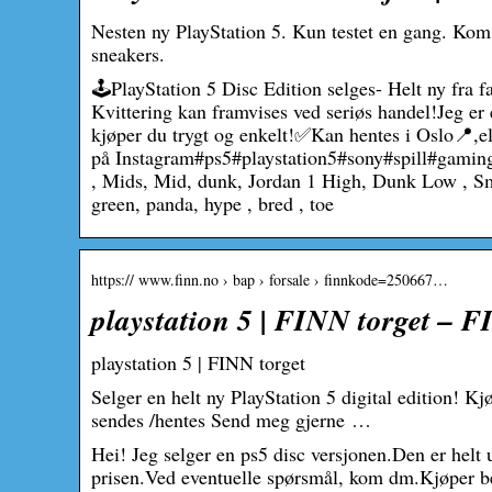
Nesten ny PlayStation 5. Kun testet en gang. Kom
sneakers.
🕹PlayStation 5 Disc Edition selges- Helt ny fra fa
Kvittering kan framvises ved seriøs handel!Jeg er
kjøper du trygt og enkelt!✅Kan hentes i Oslo📍,
på Instagram#ps5#playstation5#sony#spill#gaming
, Mids, Mid, dunk, Jordan 1 High, Dunk Low , Sm
green, panda, hype , bred , toe
https:// www.finn.no › bap › forsale › finnkode=250667…
playstation 5 | FINN torget – 
playstation 5 | FINN torget
Selger en helt ny PlayStation 5 digital edition! Kj
sendes /hentes Send meg gjerne …
Hei! Jeg selger en ps5 disc versjonen.Den er helt 
prisen.Ved eventuelle spørsmål, kom dm.Kjøper bet