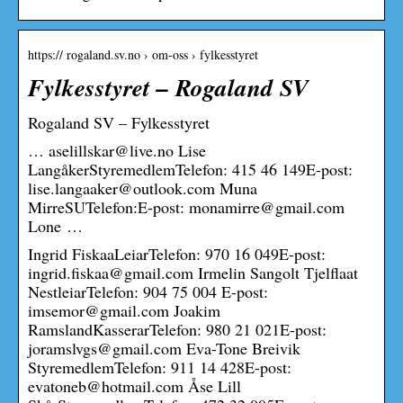
https:// rogaland.sv.no › om-oss › fylkesstyret
Fylkesstyret – Rogaland SV
Rogaland SV – Fylkesstyret
… aselillskar@live.no Lise
LangåkerStyremedlemTelefon: 415 46 149E-post:
lise.langaaker@outlook.com Muna
MirreSUTelefon:E-post: monamirre@gmail.com
Lone …
Ingrid FiskaaLeiarTelefon: 970 16 049E-post:
ingrid.fiskaa@gmail.com Irmelin Sangolt Tjelflaat
NestleiarTelefon: 904 75 004 E-post:
imsemor@gmail.com Joakim
RamslandKasserarTelefon: 980 21 021E-post:
joramslvgs@gmail.com Eva-Tone Breivik
StyremedlemTelefon: 911 14 428E-post:
evatoneb@hotmail.com Åse Lill