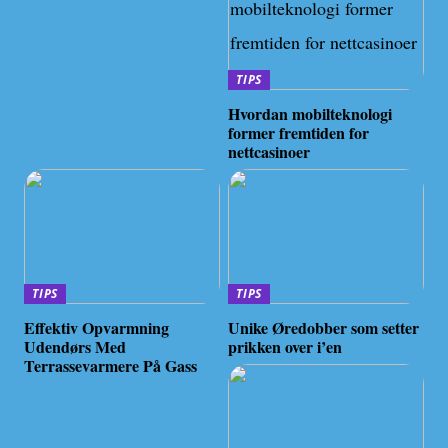
TIPS
Hvordan mobilteknologi
former fremtiden for
nettcasinoer
TIPS
TIPS
Effektiv Opvarmning
Unike Øredobber som setter
Udendørs Med
prikken over i’en
Terrassevarmere På Gass