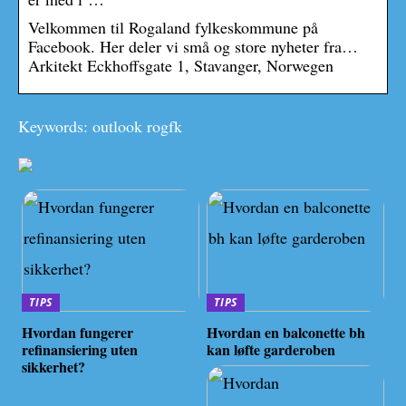
Velkommen til Rogaland fylkeskommune på
Facebook. Her deler vi små og store nyheter fra…
Arkitekt Eckhoffsgate 1, Stavanger, Norwegen
Keywords: outlook rogfk
TIPS
TIPS
Hvordan fungerer
Hvordan en balconette bh
refinansiering uten
kan løfte garderoben
sikkerhet?