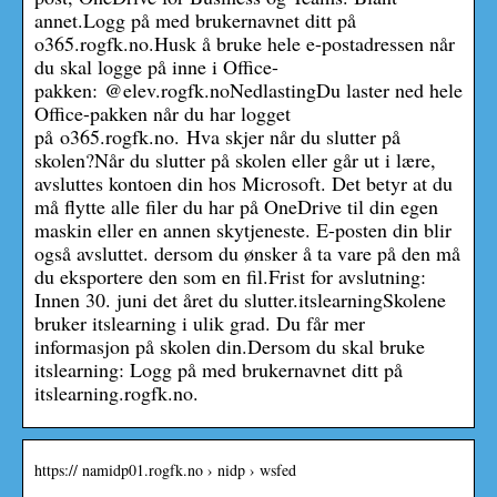
annet.Logg på med brukernavnet ditt på
o365.rogfk.no.Husk å bruke hele e-postadressen når
du skal logge på inne i Office-
pakken:
@elev.rogfk.noNedlastingDu laster ned hele
Office-pakken når du har logget
på o365.rogfk.no. Hva skjer når du slutter på
skolen?Når du slutter på skolen eller går ut i lære,
avsluttes kontoen din hos Microsoft. Det betyr at du
må flytte alle filer du har på OneDrive til din egen
maskin eller en annen skytjeneste. E-posten din blir
også avsluttet. dersom du ønsker å ta vare på den må
du eksportere den som en fil.Frist for avslutning:
Innen 30. juni det året du slutter.itslearningSkolene
bruker itslearning i ulik grad. Du får mer
informasjon på skolen din.Dersom du skal bruke
itslearning: Logg på med brukernavnet ditt på
itslearning.rogfk.no.
https:// namidp01.rogfk.no › nidp › wsfed