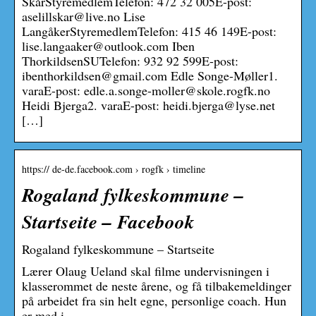
SkårStyremedlemTelefon: 472 32 005E-post:
aselillskar@live.no Lise
LangåkerStyremedlemTelefon: 415 46 149E-post:
lise.langaaker@outlook.com Iben
ThorkildsenSUTelefon: 932 92 599E-post:
ibenthorkildsen@gmail.com Edle Songe-Møller1.
varaE-post: edle.a.songe-moller@skole.rogfk.no
Heidi Bjerga2. varaE-post: heidi.bjerga@lyse.net
[…]
https:// de-de.facebook.com › rogfk › timeline
Rogaland fylkeskommune –
Startseite – Facebook
Rogaland fylkeskommune – Startseite
Lærer Olaug Ueland skal filme undervisningen i
klasserommet de neste årene, og få tilbakemeldinger
på arbeidet fra sin helt egne, personlige coach. Hun
er med i …