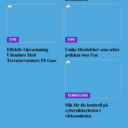
TIPS
TIPS
Effektiv Opvarmning
Unike Øredobber som setter
Udendørs Med
prikken over i’en
Terrassevarmere På Gass
TEKNOLOGI
Slik får du kontroll på
cybersikkerheten i
virksomheten