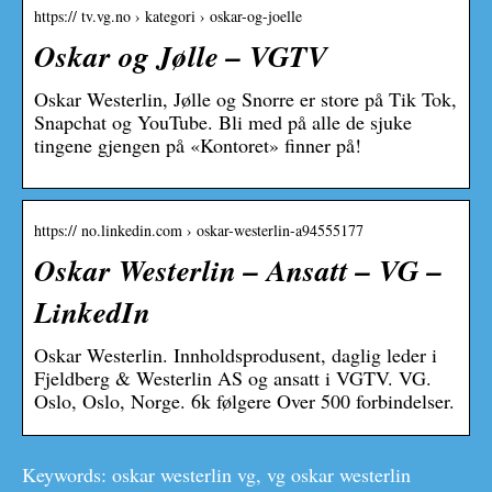
https:// tv.vg.no › kategori › oskar-og-joelle
Oskar og Jølle – VGTV
Oskar Westerlin, Jølle og Snorre er store på Tik Tok,
Snapchat og YouTube. Bli med på alle de sjuke
tingene gjengen på «Kontoret» finner på!
https:// no.linkedin.com › oskar-westerlin-a94555177
Oskar Westerlin – Ansatt – VG –
LinkedIn
Oskar Westerlin. Innholdsprodusent, daglig leder i
Fjeldberg & Westerlin AS og ansatt i VGTV. VG.
Oslo, Oslo, Norge. 6k følgere Over 500 forbindelser.
Keywords: oskar westerlin vg, vg oskar westerlin