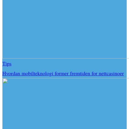
Tips
Hvordan mobilteknologi former fremtiden for nettcasinoer