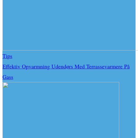
Tips
Effektiv Opvarmning Udendørs Med Terrassevarmere På
Gass