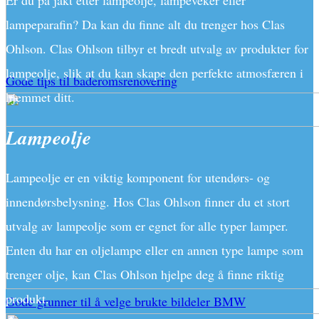
Er du på jakt etter lampeolje, lampeveker eller
lampeparafin? Da kan du finne alt du trenger hos Clas
Ohlson. Clas Ohlson tilbyr et bredt utvalg av produkter for
lampeolje, slik at du kan skape den perfekte atmosfæren i
Gode tips til baderomsrenovering
hjemmet ditt.
Lampeolje
Lampeolje er en viktig komponent for utendørs- og
innendørsbelysning. Hos Clas Ohlson finner du et stort
utvalg av lampeolje som er egnet for alle typer lamper.
Enten du har en oljelampe eller en annen type lampe som
trenger olje, kan Clas Ohlson hjelpe deg å finne riktig
produkt.
Gode grunner til å velge brukte bildeler BMW