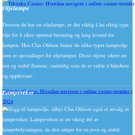
Oljelampe
Dersom du har en oljelampe, er det viktig å ha riktig type
olje for å sikre optimal brenning og lang levetid for
lampen. Hos Clas Ohlson finner du ulike typer lampeolje
som er spesiallaget for oljelamper. Disse oljene sikrer en
ren og stabil flamme, samtidig som de er enkle å håndtere
og oppbevare.
Tikitaka Casino: Hvordan navigere i online casino-trender i
Lampeveker
2024
I tillegg til lampeolje, tilbyr Clas Ohlson også et utvalg av
lampeveker. Lampeveken er en viktig del av
lampebelysningen, da den sørger for en jevn og stabil