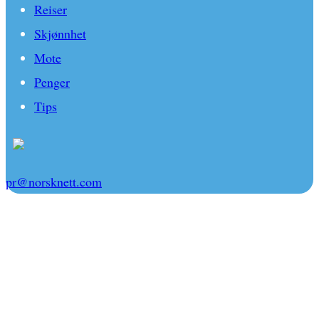
Reiser
Skjønnhet
Mote
Penger
Tips
pr@norsknett.com