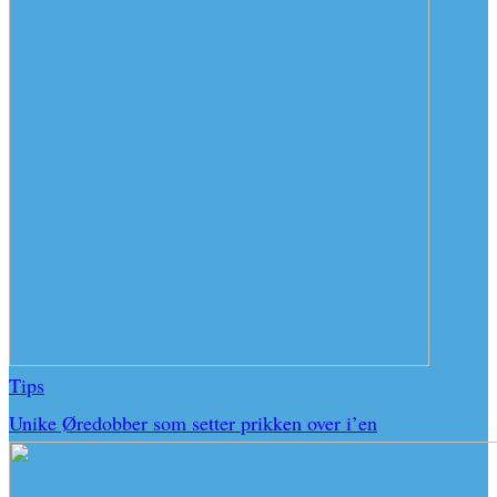
Tips
Unike Øredobber som setter prikken over i’en