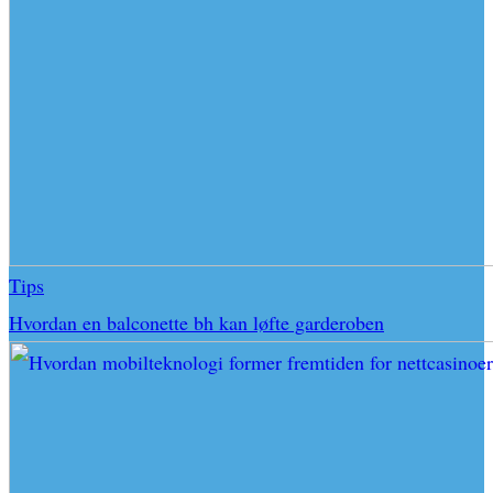
Tips
Hvordan en balconette bh kan løfte garderoben