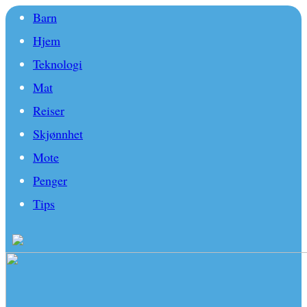
Barn
Hjem
Teknologi
Mat
Reiser
Skjønnhet
Mote
Penger
Tips