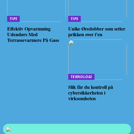
TIPS
TIPS
Effektiv Opvarmning
Unike Øredobber som setter
Udendørs Med
prikken over i’en
Terrassevarmere På Gass
TEKNOLOGI
Slik får du kontroll på
cybersikkerheten i
virksomheten