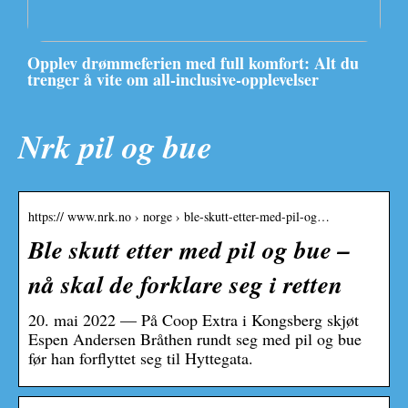
Opplev drømmeferien med full komfort: Alt du
trenger å vite om all-inclusive-opplevelser
Nrk pil og bue
https:// www.nrk.no › norge › ble-skutt-etter-med-pil-og…
Ble skutt etter med pil og bue –
nå skal de forklare seg i retten
20. mai 2022 — På Coop Extra i Kongsberg skjøt
Espen Andersen Bråthen rundt seg med pil og bue
før han forflyttet seg til Hyttegata.