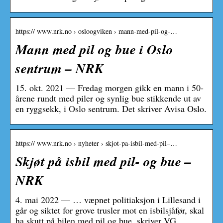
https:// www.nrk.no › osloogviken › mann-med-pil-og-…
Mann med pil og bue i Oslo
sentrum – NRK
15. okt. 2021 — Fredag morgen gikk en mann i 50-
årene rundt med piler og synlig bue stikkende ut av
en ryggsekk, i Oslo sentrum. Det skriver Avisa Oslo.
https:// www.nrk.no › nyheter › skjot-pa-isbil-med-pil–…
Skjøt på isbil med pil- og bue –
NRK
4. mai 2022 — … væpnet politiaksjon i Lillesand i
går og siktet for grove trusler mot en isbilsjåfør, skal
ha skutt på bilen med pil og bue, skriver VG.