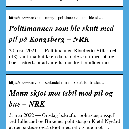
https:// www.nrk.no › norge › politimannen-som-ble-sk…
Politimannen som ble skutt med
pil på Kongsberg – NRK
20. okt. 2021 — Politimannen Rigoberto Villarroel
(48) var i matbutikken da han ble skutt med pil og
bue. I etterkant advarte han andre i området mot …
https:// www.nrk.no › sorlandet › mann-siktet-for-trusler…
Mann skjøt mot isbil med pil og
bue – NRK
3. mai 2022 — Onsdag bekrefter politistasjonssjef
ved Lillesand og Birkenes politistasjon Kjetil Nygård
at den siktede også skjøt med pil og bue mot …