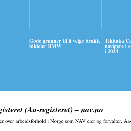
Gode grunner til å velge brukte
Tikitaka C
bildeler BMW
navigere i 
i 2024
isteret (Aa-registeret) – nav.no
ter over arbeidsforhold i Norge som NAV eier og forvalter. Aa