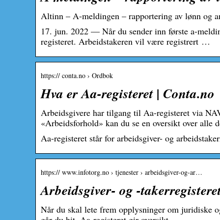
Altinn – A-meldingen – rapportering av lønn og a
17. jun. 2022 — Når du sender inn første a-meldin
registeret. Arbeidstakeren vil være registrert …
https:// conta.no › Ordbok
Hva er Aa-registeret | Conta.no
Arbeidsgivere har tilgang til Aa-registeret via NA
«Arbeidsforhold» kan du se en oversikt over alle
Aa-registeret står for arbeidsgiver- og arbeidstake
https:// www.infotorg.no › tjenester › arbeidsgiver-og-ar…
Arbeidsgiver- og -takerregistere
Når du skal lete frem opplysninger om juridiske og
går du hit. Aa-registeret gir oversikt …