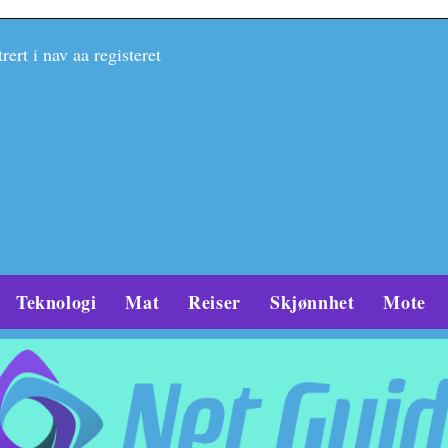
rert i nav aa registeret
Teknologi
Mat
Reiser
Skjønnhet
Mote