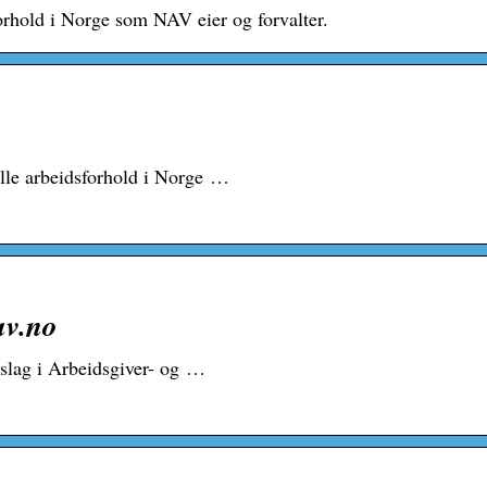
forhold i Norge som NAV eier og forvalter.
alle arbeidsforhold i Norge …
av.no
slag i Arbeidsgiver- og …