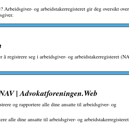
 Arbeidsgiver- og arbeidstakerregisteret gir deg oversikt over
sgiver.
n
r å registrere seg i arbeidsgiver- og arbeidstakerregisteret (
s NAV | Advokatforeningen.Web
rere og rapportere alle dine ansatte til arbeidsgiver- og
re alle dine ansatte til arbeidsgiver- og arbeidstakerregistere