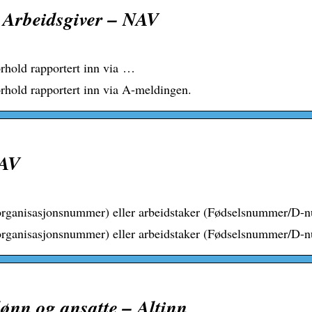
t Arbeidsgiver – NAV
forhold rapportert inn via …
forhold rapportert inn via A-meldingen.
NAV
 (organisasjonsnummer) eller arbeidstaker (Fødselsnummer/D-
 (organisasjonsnummer) eller arbeidstaker (Fødselsnummer/D-
ønn og ansatte – Altinn