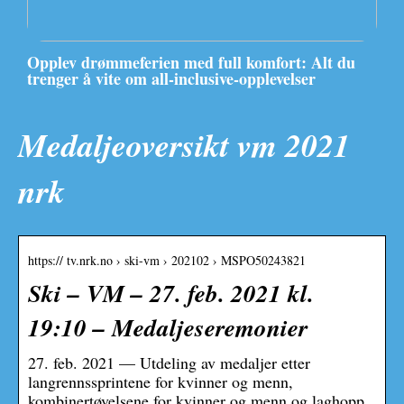
Opplev drømmeferien med full komfort: Alt du
trenger å vite om all-inclusive-opplevelser
Medaljeoversikt vm 2021
nrk
https:// tv.nrk.no › ski-vm › 202102 › MSPO50243821
Ski – VM – 27. feb. 2021 kl.
19:10 – Medaljeseremonier
27. feb. 2021 — Utdeling av medaljer etter
langrennssprintene for kvinner og menn,
kombinertøvelsene for kvinner og menn og laghopp