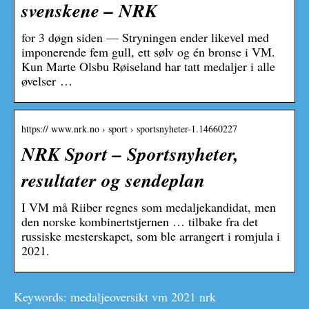
svenskene – NRK
for 3 døgn siden — Stryningen ender likevel med
imponerende fem gull, ett sølv og én bronse i VM.
Kun Marte Olsbu Røiseland har tatt medaljer i alle
øvelser …
https:// www.nrk.no › sport › sportsnyheter-1.14660227
NRK Sport – Sportsnyheter,
resultater og sendeplan
I VM må Riiber regnes som medaljekandidat, men
den norske kombinertstjernen … tilbake fra det
russiske mesterskapet, som ble arrangert i romjula i
2021.
Keywords: medaljeoversikt vm 2021 nrk