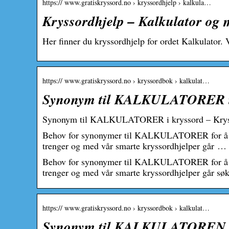
https:// www.gratiskryssord.no › kryssordhjelp › kalkula…
Kryssordhjelp – Kalkulator og m
Her finner du kryssordhjelp for ordet Kalkulator.
https:// www.gratiskryssord.no › kryssordbok › kalkulat…
Synonym til KALKULATORER i 
Synonym til KALKULATORER i kryssord – Krysso
Behov for synonymer til KALKULATORER for å løse
trenger og med vår smarte kryssordhjelper går …
Behov for synonymer til KALKULATORER for å løse
trenger og med vår smarte kryssordhjelper går søke
https:// www.gratiskryssord.no › kryssordbok › kalkulat…
Synonym til KALKULATOREN i 