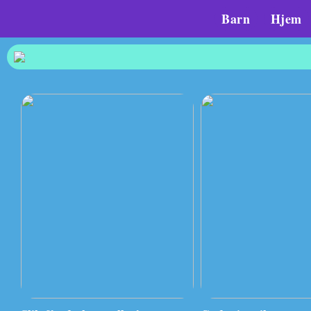
Barn
Hjem