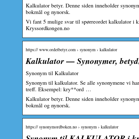
Kalkulator betyr. Denne siden inneholder synonyme
bokmål og nynorsk.
Vi fant 5 mulige svar til spørreordet kalkulator i 
Kryssordkongen.no
https:// www.ordetbetyr.com › synonym › kalkulator
Kalkulator — Synonymer, betyd
Synonym til Kalkulator
Synonym til kalkulator. Se alle synonymene vi har t
treff. Eksempel: kry**ord …
Kalkulator betyr. Denne siden inneholder synonyme
bokmål og nynorsk.
https:// synonymordboken.no › synonym › kalkulator
Synonym til KALKULATOR i kr