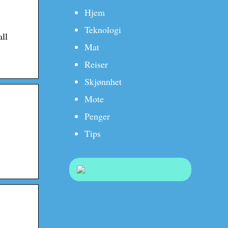
Hjem
Teknologi
all
Mat
Reiser
Skjønnhet
Mote
Penger
Tips