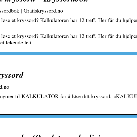
rdbok | Gratiskryssord.no
 et kryssord? Kalkulatoren har 12 treff. Her får du hjelpe
 et kryssord? Kalkulatoren har 12 treff. Her får du hjelpe
t lekende lett.
yssord
d.no
synonymer til KALKULATOR for å løse ditt kryssord. «KAL