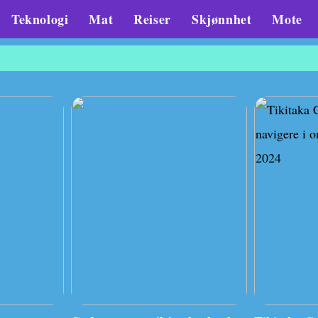
Teknologi
Mat
Reiser
Skjønnhet
Mote