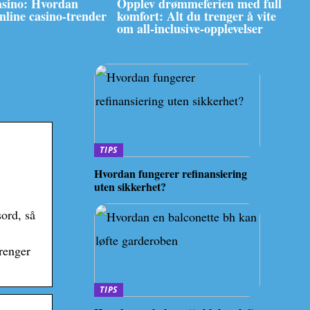
asino: Hvordan
Opplev drømmeferien med full
online casino-trender
komfort: Alt du trenger å vite
om all-inclusive-opplevelser
TIPS
Hvordan fungerer refinansiering
uten sikkerhet?
sord, så
renger
TIPS