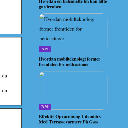
Hvordan en balconette bh kan løfte
garderoben
TIPS
Hvordan mobilteknologi former
fremtiden for nettcasinoer
n du
n du
TIPS
Effektiv Opvarmning Udendørs
Med Terrassevarmere På Gass