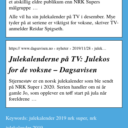
et atskillig eldre publikum enn NRK Supers
målgruppe …
Alle vil ha sin julekalender på TV i desember. Mye
tyder på at seriene er viktigst for voksne, skriver TV-
anmelder Reidar Spigseth.
https:// www.dagsavisen.no › nyheter › 2019/11/28 › julek…
Julekalenderne på TV: Julekos
for de voksne – Dagsavisen
Stjernestøv er en norsk julekalender som ble sendt
på NRK Super i 2020. Serien handler om ni år
gamle Jo, som opplever en tøff start på jula når
foreldrene …
Keywords: julekalender 2019 nrk super, nrk
julekalender 2019