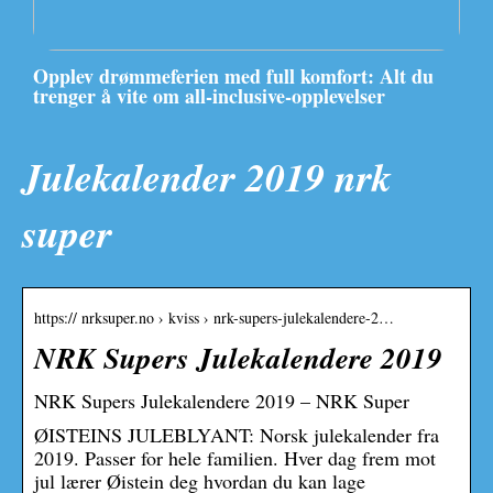
Opplev drømmeferien med full komfort: Alt du
trenger å vite om all-inclusive-opplevelser
Julekalender 2019 nrk
super
https:// nrksuper.no › kviss › nrk-supers-julekalendere-2…
NRK Supers Julekalendere 2019
NRK Supers Julekalendere 2019 – NRK Super
ØISTEINS JULEBLYANT: Norsk julekalender fra
2019. Passer for hele familien. Hver dag frem mot
jul lærer Øistein deg hvordan du kan lage