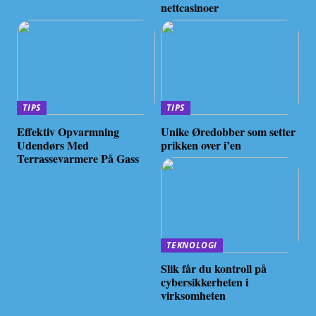
nettcasinoer
TIPS
TIPS
Effektiv Opvarmning
Unike Øredobber som setter
Udendørs Med
prikken over i’en
Terrassevarmere På Gass
TEKNOLOGI
Slik får du kontroll på
cybersikkerheten i
virksomheten