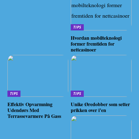
TIPS
Hvordan mobilteknologi
former fremtiden for
nettcasinoer
TIPS
TIPS
Effektiv Opvarmning
Unike Øredobber som setter
Udendørs Med
prikken over i’en
Terrassevarmere På Gass