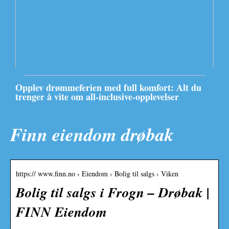
Opplev drømmeferien med full komfort: Alt du
trenger å vite om all-inclusive-opplevelser
Finn eiendom drøbak
https:// www.finn.no › Eiendom › Bolig til salgs › Viken
Bolig til salgs i Frogn – Drøbak |
FINN Eiendom