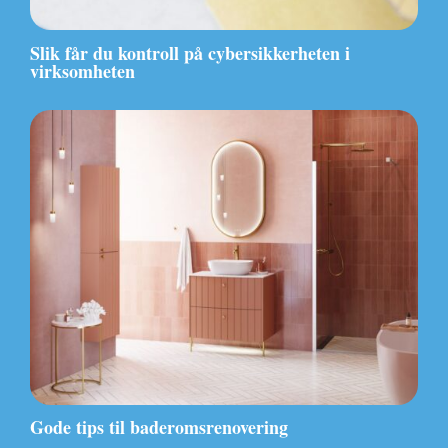
Slik får du kontroll på cybersikkerheten i
virksomheten
Gode tips til baderomsrenovering