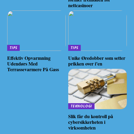
nettcasinoer
TIPS
TIPS
Effektiv Opvarmning
Unike Øredobber som setter
Udendørs Med
prikken over i’en
Terrassevarmere På Gass
TEKNOLOGI
Slik får du kontroll på
cybersikkerheten i
virksomheten