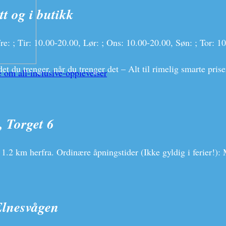
tt og i butikk
e: ; Tir: 10.00-20.00, Lør: ; Ons: 10.00-20.00, Søn: ; Tor: 
t du trenger, når du trenger det – Alt til rimelig smarte pris
 om all-inclusive-opplevelser
, Torget 6
 1.2 km herfra. Ordinære åpningstider (Ikke gyldig i ferier!)
Elnesvågen