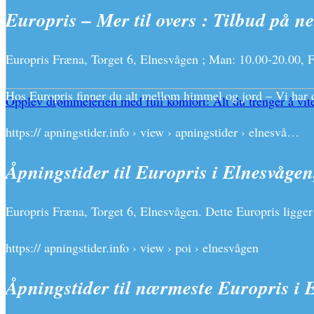
Europris – Mer til overs : Tilbud på ne
Europris Fræna, Torget 6, Elnesvågen ; Man: 10.00-20.00, Fr
Hos Europris finner du alt mellom himmel og jord – Vi har de
Opplev drømmeferien med full komfort: Alt du trenger å vite
https:// apningstider.info › view › apningstider › elnesvå…
Åpningstider til Europris i Elnesvågen
Europris Fræna, Torget 6, Elnesvågen. Dette Europris ligger
https:// apningstider.info › view › poi › elnesvågen
Åpningstider til nærmeste Europris i 