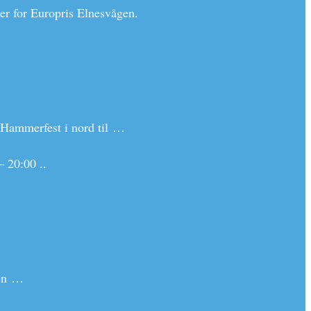
der for Europris Elnesvågen.
a Hammerfest i nord til …
 20:00 ..
gen …