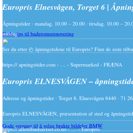
Europris Elnesvågen, Torget 6 | Åpning
Åpningstider · mandag. 10.00 – 20.00 · tirsdag. 10.00 – 20.0
Gode tips til baderomsrenovering
søndag.
Ser du etter ◴ åpningstidene til Europris? Finn de siste til
https:// apningstider.com › … › Supermarked › FRÆNA
Europris ELNESVÅGEN – åpningstider
Adresse og åpningstider · Torget 6. Elnesvågen 6440 · 71 2
Europris ELNESVÅGEN, præsentation af sted og åpningstid
Gode grunner til å velge brukte bildeler BMW
https:// alletilbudsaviser.co.no › … › Europris