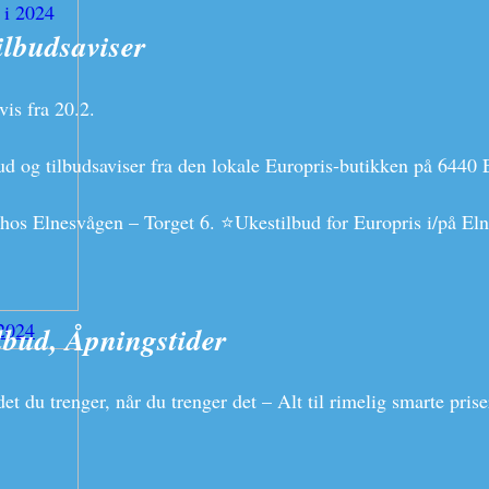
ilbudsaviser
is fra 20.2.
d og tilbudsaviser fra den lokale Europris-butikken på 6440 
g hos Elnesvågen – Torget 6. ⭐Ukestilbud for Europris i/på El
 2024
lbud, Åpningstider
t du trenger, når du trenger det – Alt til rimelig smarte pri