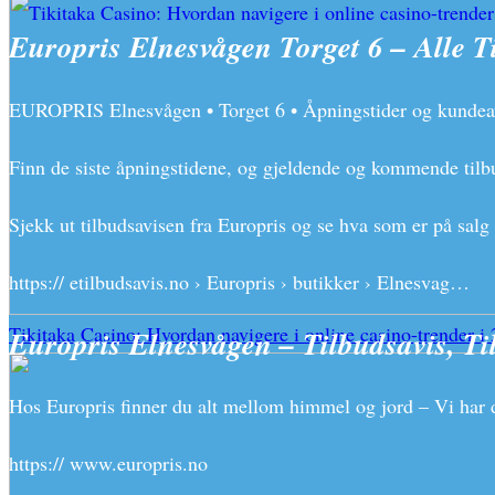
Europris Elnesvågen Torget 6 – Alle T
EUROPRIS Elnesvågen • Torget 6 • Åpningstider og kundeav
Finn de siste åpningstidene, og gjeldende og kommende tilbu
Sjekk ut tilbudsavisen fra Europris og se hva som er på sal
https:// etilbudsavis.no › Europris › butikker › Elnesvag…
Tikitaka Casino: Hvordan navigere i online casino-trender i
Europris Elnesvågen – Tilbudsavis, Ti
Hos Europris finner du alt mellom himmel og jord – Vi har de
https:// www.europris.no