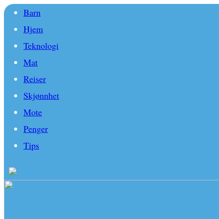
Barn
Hjem
Teknologi
Mat
Reiser
Skjønnhet
Mote
Penger
Tips