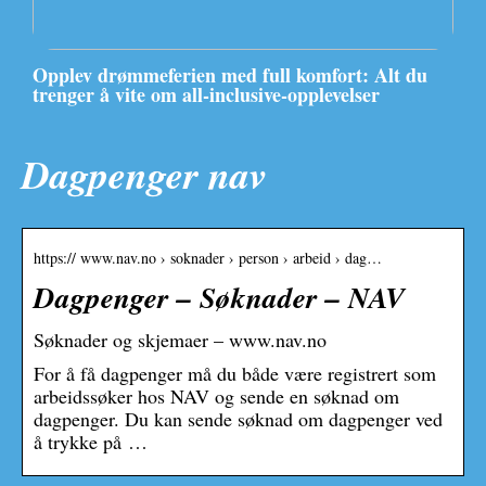
Opplev drømmeferien med full komfort: Alt du
trenger å vite om all-inclusive-opplevelser
Dagpenger nav
https:// www.nav.no › soknader › person › arbeid › dag…
Dagpenger – Søknader – NAV
Søknader og skjemaer – www.nav.no
For å få dagpenger må du både være registrert som
arbeidssøker hos NAV og sende en søknad om
dagpenger. Du kan sende søknad om dagpenger ved
å trykke på …