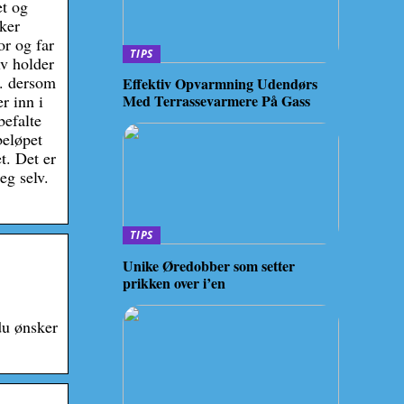
et og
sker
r og far
TIPS
lv holder
d. dersom
Effektiv Opvarmning Udendørs
Med Terrassevarmere På Gass
r inn i
befalte
beløpet
t. Det er
eg selv.
TIPS
Unike Øredobber som setter
prikken over i’en
du ønsker