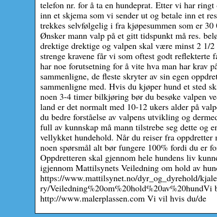
telefon nr. for å ta en hundeprat. Etter vi har ring
inn et skjema som vi sender ut og betale inn et res
trekkes selvfølgelig i fra kjøpesummen som er 30 
Ønsker mann valp på et gitt tidspunkt må res. be
drektige drektige og valpen skal være minst 2 1/2 m
strenge kravene får vi som oftest godt reflekterte 
har noe forutsetning for å vite hva man har krav p
sammenligne, de fleste skryter av sin egen oppdret
sammenligne med. Hvis du kjøper hund et sted skal
noen 3-4 timer bilkjøring bør du besøke valpen ve
land er det normalt med 10-12 ukers alder på valpe
du bedre forståelse av valpens utvikling og der
full av kunnskap må mann tilstrebe seg dette og en 
vellykket hundehold. Når du reiser fra oppdretter 
noen spørsmål alt bør fungere 100% fordi du er fo
Oppdretteren skal gjennom hele hundens liv kunne
igjennom Mattilsynets Veiledning om hold av hun
https://www.mattilsynet.no/dyr_og_dyrehold/kja
ry/Veiledning%20om%20hold%20av%20hundVi ber 
http://www.malerplassen.com Vi vil hvis du/de