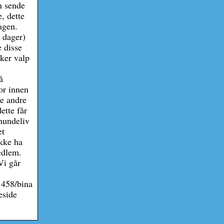
nn sende
, dette
agen.
 dager)
e disse
sker valp
å
or innen
ge andre
ette får
hundeliv
et
ikke ha
edlem.
Vi går
1458/bina
eside