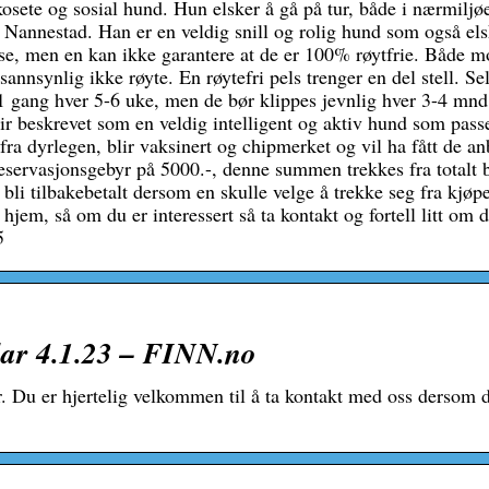
sete og sosial hund. Hun elsker å gå på tur, både i nærmiljø
a Nannestad. Han er en veldig snill og rolig hund som også el
e, men en kan ikke garantere at de er 100% røytfrie. Både mo
st sannsynlig ikke røyte. En røytefri pels trenger en del stell. Se
 1 gang hver 5-6 uke, men de bør klippes jevnlig hver 3-4 mn
r beskrevet som en veldig intelligent og aktiv hund som passe
 fra dyrlegen, blir vaksinert og chipmerket og vil ha fått de an
eservasjonsgebyr på 5000.-, denne summen trekkes fra totalt 
bli tilbakebetalt dersom en skulle velge å trekke seg fra kjøpe
 hjem, så om du er interessert så ta kontakt og fortell litt om d
5
lar 4.1.23 – FINN.no
. Du er hjertelig velkommen til å ta kontakt med oss dersom 