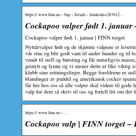
https:// www.finn.no › bap › forsale › finnkode=287612…
Cockapoo valper født 1. januar
Cockapoo valper født 1. januar | FINN torget
Nyttårvalper født og de skjønne valpene er leverin
vår stue og blir godt vant til andre hunder og til b
vandt til stell og børsting og får naturligvis mass
gemytt og lynne og vi mener dette er like viktig 
klubb sine rettningslinjer. Begge foreldrene er sn
blandinger av puddel og amerikansk cocker spaniel.
får her hos oss så alle valper skal videre til god
valp for dere så skriv til oss og fortell litt om det 
https:// www.finn.no › …
Cockapoo valp | FINN torget – 