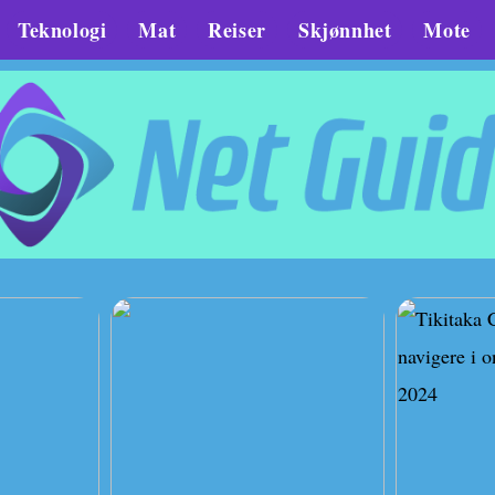
Teknologi
Mat
Reiser
Skjønnhet
Mote