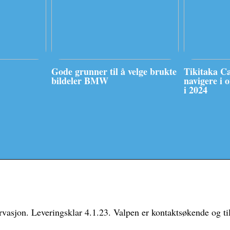
Gode grunner til å velge brukte
Tikitaka C
bildeler BMW
navigere i 
i 2024
vasjon. Leveringsklar 4.1.23. Valpen er kontaktsøkende og till