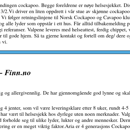
ndingen cockapoo. Begge foreldrene er nøye helsesjekket. Dis
a 3/2.Vi driver en liten oppdrett i vår stue av skjønne cockapo
 Vi følger retningslinjene til Norsk Cockapoo og Cavapoo klu
g alle lyder som oppstår i ett hus. Får alltid tilbakemelding p
i referanser. Valpene leveres med helseattest, ferdig chippet, 
til gode hjem. Så ta gjerne kontakt og fortell om deg/ dere o
 vi.
– Finn.no
ig og allergivennlig. De har gjennomgående god lynne og skal
og 4 jenter, som vil være leveringsklare etter 8 uker, rundt 4-5
r har vært til helsesjekk hos dyrlege uten noen merknader. Val
orholde seg til ulike lyder, lukter og andre mennesker. Der
isering er en meget viktig faktor.Aria er 4 generasjons Cockapo