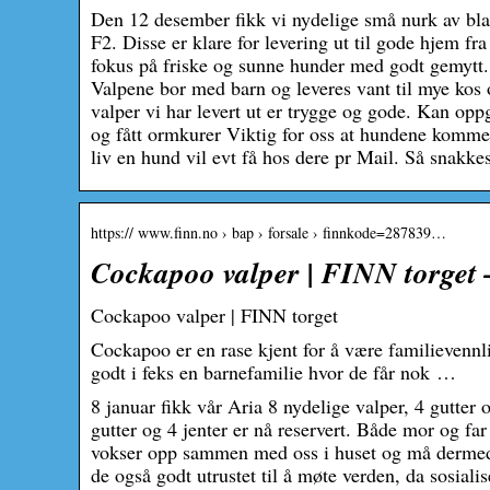
Den 12 desember fikk vi nydelige små nurk av bla
F2. Disse er klare for levering ut til gode hjem fr
fokus på friske og sunne hunder med godt gemytt.
Valpene bor med barn og leveres vant til mye kos o
valper vi har levert ut er trygge og gode. Kan oppg
og fått ormkurer Viktig for oss at hundene kommer 
liv en hund vil evt få hos dere pr Mail. Så snakkes
https:// www.finn.no › bap › forsale › finnkode=287839…
Cockapoo valper | FINN torget 
Cockapoo valper | FINN torget
Cockapoo er en rase kjent for å være familievennl
godt i feks en barnefamilie hvor de får nok …
8 januar fikk vår Aria 8 nydelige valper, 4 gutter 
gutter og 4 jenter er nå reservert. Både mor og fa
vokser opp sammen med oss i huset og må dermed f
de også godt utrustet til å møte verden, da sosial