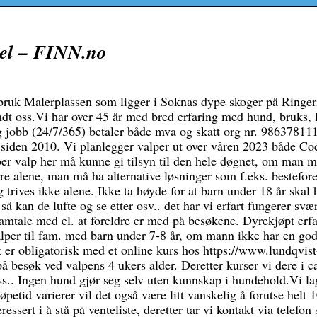
el – FINN.no
uk Malerplassen som ligger i Soknas dype skoger på Ringer
ndt oss.Vi har over 45 år med bred erfaring med hund, bruks, 
og jobb (24/7/365) betaler både mva og skatt org nr. 9863781
siden 2010. Vi planlegger valper ut over våren 2023 både C
per valp her må kunne gi tilsyn til den hele døgnet, om man 
 alene, man må ha alternative løsninger som f.eks. bestefore
trives ikke alene. Ikke ta høyde for at barn under 18 år skal 
 kan de lufte og se etter osv.. det har vi erfart fungerer svær
amtale med el. at foreldre er med på besøkene. Dyrekjøpt erf
valper til fam. med barn under 7-8 år, om mann ikke har en go
er obligatorisk med et online kurs hos https://www.lundqvist
besøk ved valpens 4 ukers alder. Deretter kurser vi dere i c
oss.. Ingen hund gjør seg selv uten kunnskap i hundehold.Vi la
løpetid varierer vil det også være litt vanskelig å forutse helt
ssert i å stå på venteliste, deretter tar vi kontakt via telefon