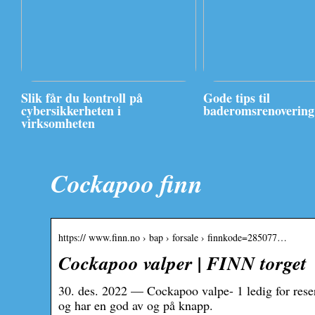
Slik får du kontroll på
Gode tips til
cybersikkerheten i
baderomsrenovering
virksomheten
Cockapoo finn
https:// www.finn.no › bap › forsale › finnkode=285077…
Cockapoo valper | FINN torget
30. des. 2022 — Cockapoo valpe- 1 ledig for reser
og har en god av og på knapp.