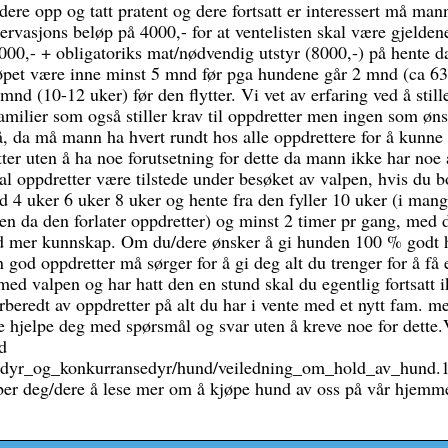
t dere opp og tatt pratent og dere fortsatt er interessert må ma
ervasjons beløp på 4000,- for at ventelisten skal være gjeldene
000,- + obligatoriks mat/nødvendig utstyr (8000,-) på hente d
løpet være inne minst 5 mnd før pga hundene går 2 mnd (ca 63
nd (10-12 uker) før den flytter. Vi vet av erfaring ved å still
familier som også stiller krav til oppdretter men ingen som øn
å, da må mann ha hvert rundt hos alle oppdrettere for å kunne
ter uten å ha noe forutsetning for dette da mann ikke har noe 
 oppdretter være tilstede under besøket av valpen, hvis du b
d 4 uker 6 uker 8 uker og hente fra den fyller 10 uker (i man
n da den forlater oppdretter) og minst 2 timer pr gang, med d
med mer kunnskap. Om du/dere ønsker å gi hunden 100 % godt 
god oppdretter må sørger for å gi deg alt du trenger for å få 
med valpen og har hatt den en stund skal du egentlig fortsatt 
rberedt av oppdretter på alt du har i vente med et nytt fam. m
 hjelpe deg med spørsmål og svar uten å kreve noe for dette.
d
ledyr_og_konkurransedyr/hund/veiledning_om_hold_av_hund.
deg/dere å lese mer om å kjøpe hund av oss på vår hjemm