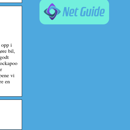
 opp i
øre bil,
 godt
 Cockapoo
r
pene vi
re en