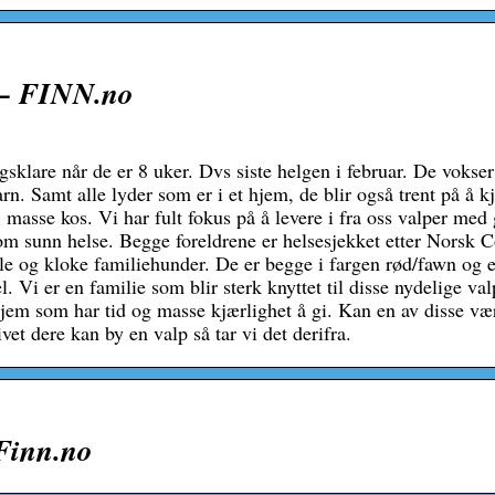
 – FINN.no
gsklare når de er 8 uker. Dvs siste helgen i februar. De vokser
arn. Samt alle lyder som er i et hjem, de blir også trent på å kj
e, masse kos. Vi har fult fokus på å levere i fra oss valper med
som sunn helse. Begge foreldrene er helsesjekket etter Norsk
ille og kloke familiehunder. De er begge i fargen rød/fawn og e
 Vi er en familie som blir sterk knyttet til disse nydelige val
e hjem som har tid og masse kjærlighet å gi. Kan en av disse væ
livet dere kan by en valp så tar vi det derifra.
Finn.no