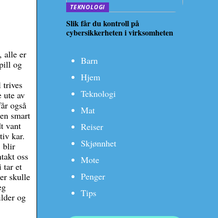
TEKNOLOGI
Slik får du kontroll på
cybersikkerheten i virksomheten
 alle er
Barn
pill og
Hjem
 trives
Teknologi
e ute av
får også
Mat
 en smart
t vant
Reiser
iv kar.
Skjønnhet
 blir
takt oss
Mote
 tar et
Penger
er skulle
eg
Tips
ilder og