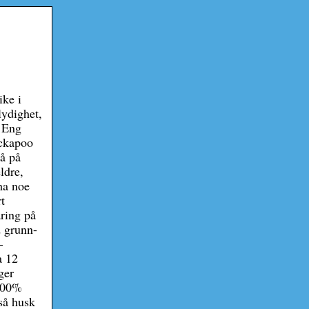
ike i
lydighet,
11Eng
ockapoo
må på
ldre,
ha noe
t
aring på
d grunn-
-
a 12
ger
 100%
 så husk