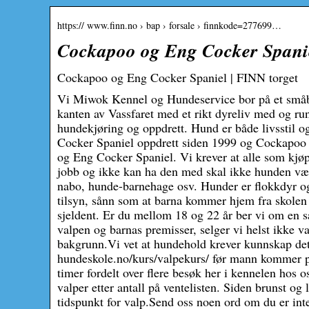
https:// www.finn.no › bap › forsale › finnkode=277699…
Cockapoo og Eng Cocker Spani
Cockapoo og Eng Cocker Spaniel | FINN torget
Vi Miwok Kennel og Hundeservice bor på et småbr
kanten av Vassfaret med et rikt dyreliv med og ru
hundekjøring og oppdrett. Hund er både livsstil 
Cocker Spaniel oppdrett siden 1999 og Cockapoo 
og Eng Cocker Spaniel. Vi krever at alle som kjø
jobb og ikke kan ha den med skal ikke hunden være
nabo, hunde-barnehage osv. Hunder er flokkdyr og 
tilsyn, sånn som at barna kommer hjem fra skolen så
sjeldent. Er du mellom 18 og 22 år ber vi om en s
valpen og barnas premisser, selger vi helst ikke 
bakgrunn.Vi vet at hundehold krever kunnskap det 
hundeskole.no/kurs/valpekurs/ før mann kommer på 
timer fordelt over flere besøk her i kennelen hos 
valper etter antall på ventelisten. Siden brunst og 
tidspunkt for valp.Send oss noen ord om du er intere