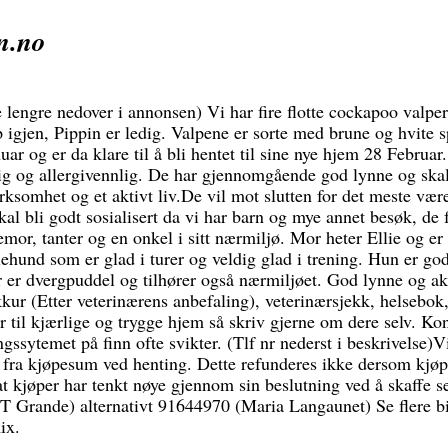
n.no
engre nedover i annonsen) Vi har fire flotte cockapoo valper,
 igjen, Pippin er ledig. Valpene er sorte med brune og hvite s
uar og er da klare til å bli hentet til sine nye hjem 28 Februar.
ig og allergivennlig. De har gjennomgående god lynne og skal
ksomhet og et aktivt liv.De vil mot slutten for det meste vær
kal bli godt sosialisert da vi har barn og mye annet besøk, de 
mor, tanter og en onkel i sitt nærmiljø. Mor heter Ellie og er
ehund som er glad i turer og veldig glad i trening. Hun er god
r er dvergpuddel og tilhører også nærmiljøet. God lynne og akt
ur (Etter veterinærens anbefaling), veterinærsjekk, helsebok,
 til kjærlige og trygge hjem så skriv gjerne om dere selv. Kon
ngssytemet på finn ofte svikter. (Tlf nr nederst i beskrivelse)Vi
 fra kjøpesum ved henting. Dette refunderes ikke dersom kjøp
at kjøper har tenkt nøye gjennom sin beslutning ved å skaffe s
 T Grande) alternativt 91644970 (Maria Langaunet) Se flere b
ix.