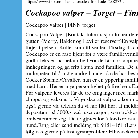
https:// www.finn.no › bap › forsale › finnkode=288272…
Cockapoo valper – Torget – Fin
Cockapoo valper | FINN torget
Cockapoo Valper (Kontakt informasjon finner dere l
gutter. (Merry, Balder og Levi er reservert)En valp
linjer i pelsen. Kullet kom til verden Tirsdag 4 Jan
Cockapoo er en rase kjent for å være familievennl
godt i feks en barnefamilie hvor de får nok oppmer
innhegningen og gå fritt i stua med familien. De s
muligheten til å møte andre hunder da de har beste
Cocker Spaniel/Cavalier, hun er en ypperlig famili
med barn. Her er mye personlighet på fire bein.Fa
Før valpene leveres får de tre omganger med markk
chippet og vaksinert. Vi ønsker at valpene kommer
også gjerne via telefon da vi har fått hørt at meldi
depositum på 3000,- ved reservasjon, som trekkes
ombestemmer seg. Dette gjøres for å forsikre oss 
hund.Ring eller send melding til; 91514161 (Lars
følg oss gjerne på instagramprofilen: Elliecockerm