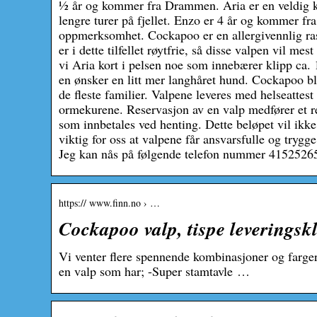
½ år og kommer fra Drammen. Aria er en veldig ko
lengre turer på fjellet. Enzo er 4 år og kommer fr
oppmerksomhet. Cockapoo er en allergivennlig ras
er i dette tilfellet røytfrie, så disse valpen vil me
vi Aria kort i pelsen noe som innebærer klipp ca.
en ønsker en litt mer langhåret hund. Cockapoo bli
de fleste familier. Valpene leveres med helseattest
ormekurene. Reservasjon av en valp medfører et r
som innbetales ved henting. Dette beløpet vil ikke 
viktig for oss at valpene får ansvarsfulle og trygge
Jeg kan nås på følgende telefon nummer 4152526
https:// www.finn.no › …
Cockapoo valp, tispe leveringsk
Vi venter flere spennende kombinasjoner og farger
en valp som har; -Super stamtavle …