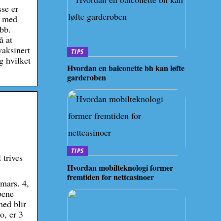
se er
o med
bb.
å at
vaksinert
TIPS
g hvilket
Hvordan en balconette bh kan løfte
garderoben
TIPS
 trives
Hvordan mobilteknologi former
fremtiden for nettcasinoer
 mars. 4,
pene
med blir
o, er 3