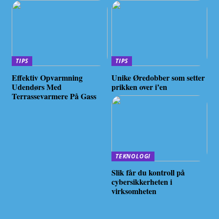
TIPS
TIPS
Effektiv Opvarmning
Unike Øredobber som setter
Udendørs Med
prikken over i’en
Terrassevarmere På Gass
TEKNOLOGI
Slik får du kontroll på
cybersikkerheten i
virksomheten