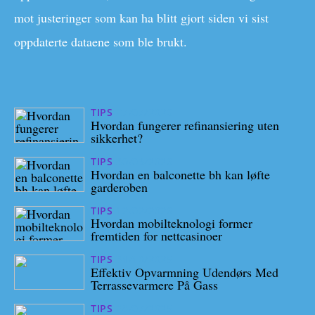
mot justeringer som kan ha blitt gjort siden vi sist
oppdaterte dataene som ble brukt.
TIPS
27/07/2026
Hvordan fungerer refinansiering uten
sikkerhet?
TIPS
30/03/2026
Hvordan en balconette bh kan løfte
garderoben
TIPS
12/02/2026
Hvordan mobilteknologi former
fremtiden for nettcasinoer
TIPS
31/10/2025
Effektiv Opvarmning Udendørs Med
Terrassevarmere På Gass
TIPS
28/07/2025