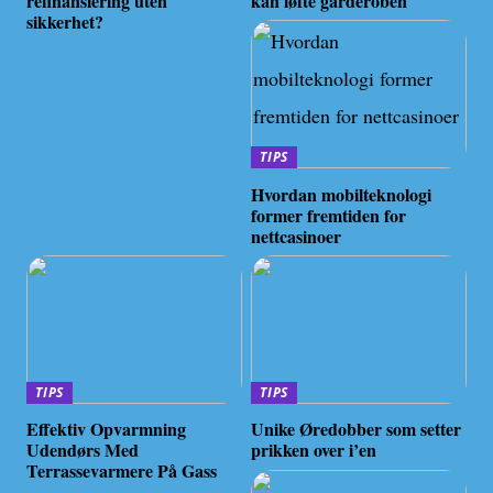
refinansiering uten
kan løfte garderoben
sikkerhet?
TIPS
Hvordan mobilteknologi
former fremtiden for
nettcasinoer
TIPS
TIPS
Effektiv Opvarmning
Unike Øredobber som setter
Udendørs Med
prikken over i’en
Terrassevarmere På Gass